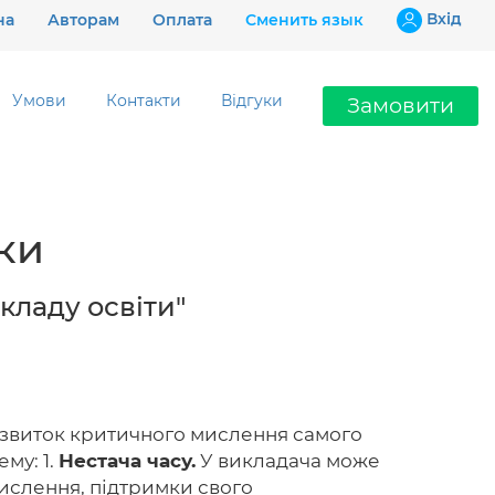
Вхiд
на
Авторам
Оплата
Сменить язык
Умови
Контакти
Відгуки
Замовити
Ціни
ки
Гарантії
Відгуки
кладу освіти"
Контакти
розвиток критичного мислення самого
му: 1.
Нестача часу.
У викладача може
097 802 02 99
 мислення, підтримки свого