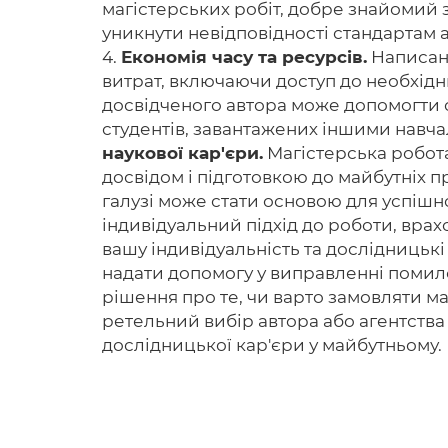
магістерських робіт, добре знайомий з
уникнути невідповідності стандартам 
4.
Економія часу та ресурсів.
Написанн
витрат, включаючи доступ до необхідни
досвідченого автора може допомогти 
студентів, завантажених іншими навч
наукової кар'єри.
Магістерська робота
досвідом і підготовкою до майбутніх 
галузі може стати основою для успішно
індивідуальний підхід до роботи, врах
вашу індивідуальність та дослідницькі
надати допомогу у виправленні помило
рішення про те, чи варто замовляти ма
ретельний вибір автора або агентства 
дослідницької кар'єри у майбутньому.