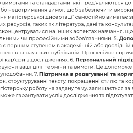
 вимогами та стандартами, які пред'являються до 
або недотримання вимог, щоб забезпечити високий
я магістерської дисертації самостійно вимагає 
х ресурсів, таких як література, дані та консульта
сконцентруватися на інших аспектах навчання, щ
альними чи професійними зобов'язаннями. 5.
Допо
 є першим ступенем в академічній або дослідній 
проектів та наукових публікацій. Професійне спри
ї кар'єри в дослідженнях. 6.
Персональний підхід
овуючи ваші цілі, терміни та вимоги. Це допоможе
 уподобання. 7.
Підтримка в редагуванні та кориг
к, структуруванні тексту, покращенні стилю та к
гістерську роботу на задану тему, залишається за 
може гарантувати успіх дослідження та підготувати