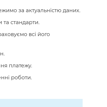
ежимо за актуальністю даних.
 та стандарти.
раховуємо всі його
н.
ня платежу.
нні роботи.