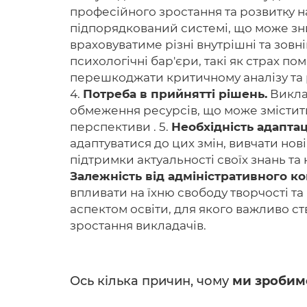
професійного зростання та розвитку н
підпорядкований системі, що може зни
враховуватиме різні внутрішні та зовні
психологічні бар'єри, такі як страх 
перешкоджати критичному аналізу та р
4.
Потреба в прийнятті рішень.
Виклад
обмеження ресурсів, що може змістити
перспективи . 5.
Необхідність адаптаці
адаптуватися до цих змін, вивчати нов
підтримки актуальності своїх знань та
Залежність від адміністративного к
впливати на їхню свободу творчості 
аспектом освіти, для якого важливо с
зростання викладачів.
Ось кілька причин, чому
ми зробим