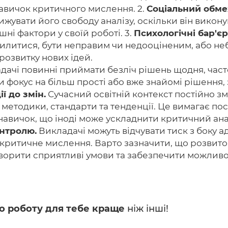
авичок критичного мислення. 2.
Соціальний обм
жувати його свободу аналізу, оскільки він викон
шні фактори у своїй роботі. 3.
Психологічні бар'єр
помилитися, бути неправим чи недооціненим, або 
озвитку нових ідей.
ачі повинні приймати безліч рішень щодня, часто 
 фокус на більш прості або вже знайомі рішення, 
ї до змін.
Сучасний освітній контекст постійно зм
і методики, стандарти та тенденції. Це вимагає по
 навичок, що іноді може ускладнити критичний анал
онтролю.
Викладачі можуть відчувати тиск з боку ад
та критичне мислення. Варто зазначити, що розви
творити сприятливі умови та забезпечити можливо
о роботу для тебе краще
ніж інші!