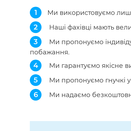
1
Ми використовуємо лише
2
Наші фахівці мають вели
3
Ми пропонуємо індивідуа
побажання.
4
Ми гарантуємо якісне в
5
Ми пропонуємо гнучкі у
6
Ми надаємо безкоштовну