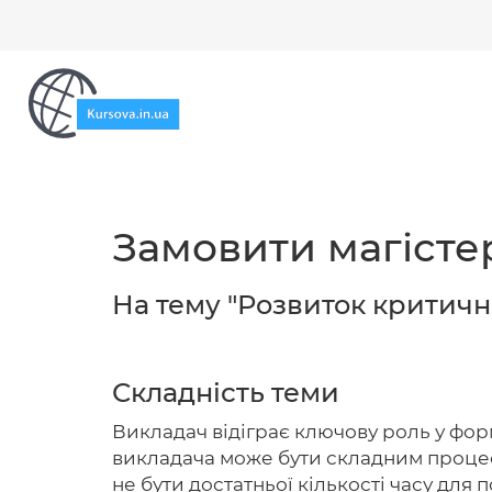
Замовити магістер
На тему "Розвиток критичн
Складність теми
Викладач відіграє ключову роль у фор
викладача може бути складним процесо
не бути достатньої кількості часу для