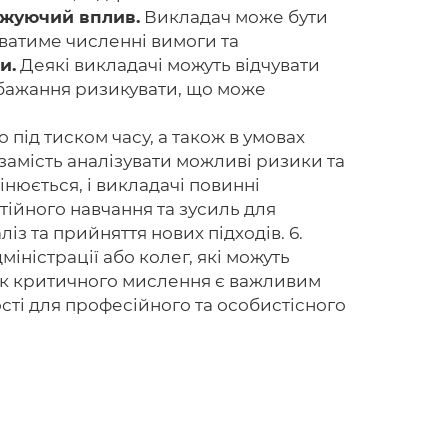
ежуючий вплив.
Викладач може бути
уватиме численні вимоги та
и.
Деякі викладачі можуть відчувати
небажання ризикувати, що може
Головна
Авторам
під тиском часу, а також в умовах
замість аналізувати можливі ризики та
Умови
інюється, і викладачі повинні
стійного навчання та зусиль для
Вхiд
із та прийняття нових підходів. 6.
міністрації або колег, які можуть
ток критичного мислення є важливим
сті для професійного та особистісного