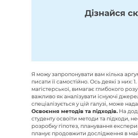
Дізнайся с
Я можу запропонувати вам кілька аргум
писати її самостійно. Ось деякі з них: 1.
магістерської, вимагає глибокого роз
важливо як аналізувати існуючі джере
спеціалізується у цій галузі, може на
Освоєння методів та підходів.
На дод
студенту освоїти методи та підходи, н
розробку гіпотез, планування експерим
планує продовжити дослідження в май