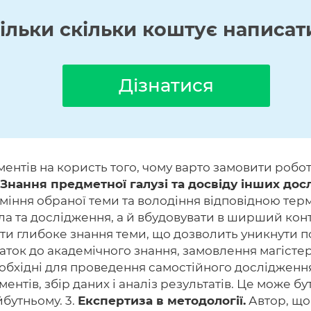
кільки скільки коштує написат
Дізнатися
ентів на користь того, чому варто замовити роботу
Знання предметної галузі та досвіду інших досл
уміння обраної теми та володіння відповідною тер
ла та дослідження, а й вбудовувати в ширший кон
дати глибоке знання теми, що дозволить уникнути п
аток до академічного знання, замовлення магісте
еобхідні для проведення самостійного дослідженн
ентів, збір даних і аналіз результатів. Це може б
бутньому. 3.
Експертиза в методології.
Автор, що