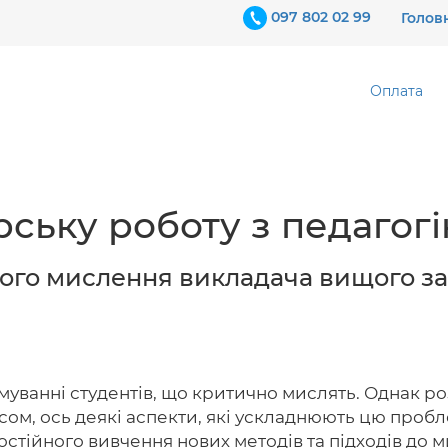
097 802 02 99
Голов
Оплата
ську роботу з педагогі
ого мислення викладача вищого за
муванні студентів, що критично мислять. Однак 
м, ось деякі аспекти, які ускладнюють цю пробле
 постійного вивчення нових методів та підходів до