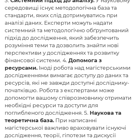
3.
Системний підхід до аналізу.
У науковому
середовищі існує методологічна база та
стандарти, яких слід дотримуватись при
аналізі даних. Експерти можуть надати
системний та методологічно обґрунтований
підхід до дослідження, який забезпечить
розуміння теми та дозволить знайти нові
перспективи у дослідженнях та розвитку
фінансової системи. 4.
Допомога з
ресурсами.
Іноді робота над магістерськими
дослідженнями вимагає доступу до даних та
ресурсів, які не завжди доступні досліднику-
початківцю. Робота з експертами може
допомогти вашому співрозмовнику отримати
необхідні ресурси та доступи для
поглибленого дослідження. 5.
Наукова та
теоретична база.
При написанні
магістерської важливо враховувати існуючі
дослідження, теорії, гіпотези та дискусії