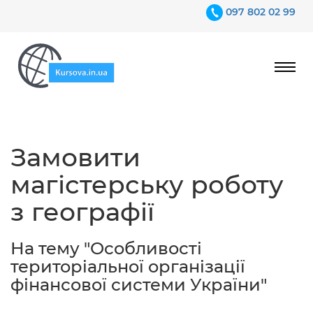
097 802 02 99
Ціни
Замовити
Гарантії
магістерську роботу
Відгуки
з географії
Контакти
На тему "Особливості
територіальної організації
фінансової системи України"
097 802 02 99