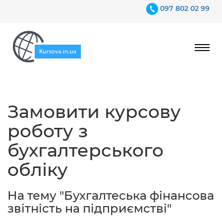
097 802 02 99
Ціни
Замовити курсову
Гарантії
роботу з
Відгуки
бухгалтерського
Контакти
обліку
На тему "Бухгалтеська фінансова
звітність на підприємстві"
097 802 02 99