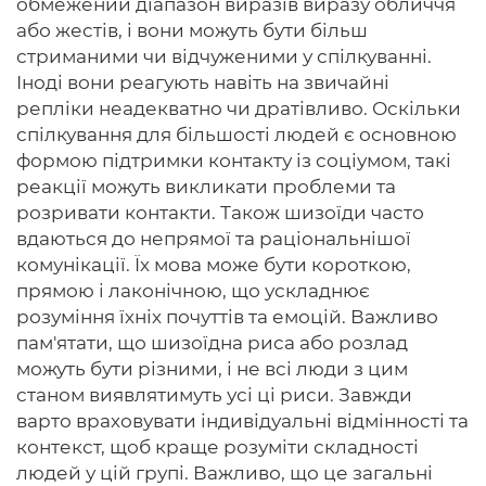
обмежений діапазон виразів виразу обличчя
або жестів, і вони можуть бути більш
стриманими чи відчуженими у спілкуванні.
Іноді вони реагують навіть на звичайні
репліки неадекватно чи дратівливо. Оскільки
спілкування для більшості людей є основною
формою підтримки контакту із соціумом, такі
реакції можуть викликати проблеми та
розривати контакти. Також шизоїди часто
вдаються до непрямої та раціональнішої
комунікації. Їх мова може бути короткою,
прямою і лаконічною, що ускладнює
розуміння їхніх почуттів та емоцій. Важливо
пам'ятати, що шизоїдна риса або розлад
можуть бути різними, і не всі люди з цим
станом виявлятимуть усі ці риси. Завжди
варто враховувати індивідуальні відмінності та
контекст, щоб краще розуміти складності
людей у ​​цій групі. Важливо, що це загальні