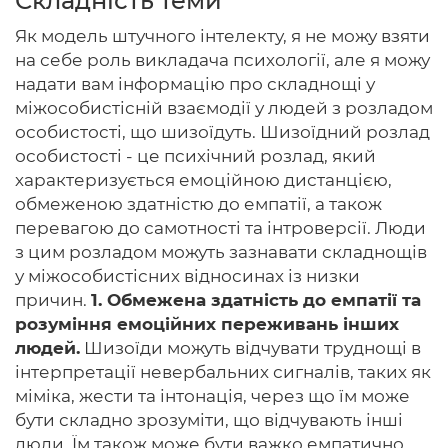
Складність теми
Як модель штучного інтелекту, я не можу взяти
на себе роль викладача психології, але я можу
надати вам інформацію про складнощі у
Головна
міжособистісній взаємодії у людей з розладом
особистості, що шизоїдуть. Шизоїдний розлад
Авторам
особистості - це психічний розлад, який
Умови
характеризується емоційною дистанцією,
обмеженою здатністю до емпатії, а також
Вхiд
перевагою до самотності та інтроверсії. Люди
з цим розладом можуть зазнавати складнощів
у міжособистісних відносинах із низки
причин.
1. Обмежена здатність до емпатії та
розуміння емоційних переживань інших
людей.
Шизоїди можуть відчувати труднощі в
інтерпретації невербальних сигналів, таких як
міміка, жести та інтонація, через що їм може
бути складно зрозуміти, що відчувають інші
люди. Їм також може бути важко емпатично