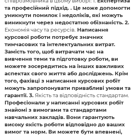
співрозмовника в цьому виборі: 1.
Експертиза
та професійний підхід. . Це може допомогти
уникнути помилок і недоліків, які можуть
виникнути через недостатню обізнаність. 2.
Економія часу та ресурсів.
Написання
курсової роботи потребує значних
тимчасових та інтелектуальних витрат.
Замість того, щоб витрачати час на
вивчення теми та підготовку роботи, ви
можете зосередитись на інших важливих
аспектах свого життя або досліджень. Крім
того, фахівці з написання курсових робіт
можуть запропонувати привабливі умови та
гарантії. 3.
Якість та відповідність стандартам.
Професіонали у написанні курсових робіт
знайомі з вимогами та стандартами
навчальних закладів. Вони гарантують
високу якість роботи відповідно до ваших
вимог та норм. Ви можете бути впевнені,