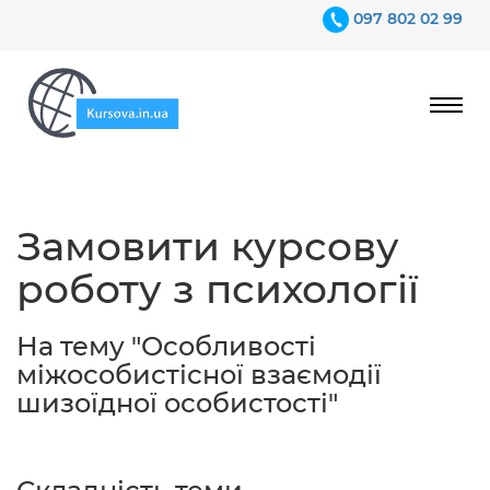
097 802 02 99
Ціни
Замовити курсову
Гарантії
роботу з психології
Відгуки
Контакти
На тему "Особливості
міжособистісної взаємодії
шизоїдної особистості"
097 802 02 99