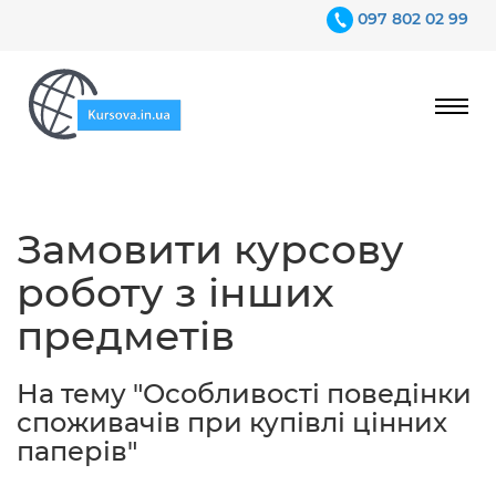
097 802 02 99
Ціни
Замовити курсову
Гарантії
роботу з інших
Відгуки
предметів
Контакти
На тему "Особливості поведінки
споживачів при купівлі цінних
паперів"
097 802 02 99