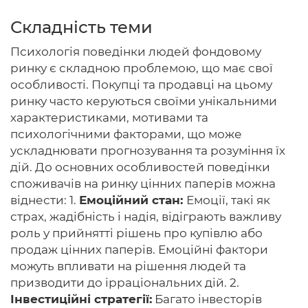
Складність теми
Психологія поведінки людей фондовому
Головна
ринку є складною проблемою, що має свої
особливості. Покупці та продавці на цьому
Авторам
ринку часто керуються своїми унікальними
характеристиками, мотивами та
Умови
психологічними факторами, що може
Вхiд
ускладнювати прогнозування та розуміння їх
дій. До основних особливостей поведінки
споживачів на ринку цінних паперів можна
віднести: 1.
Емоційний стан:
Емоції, такі як
страх, жадібність і надія, відіграють важливу
роль у прийнятті рішень про купівлю або
продаж цінних паперів. Емоційні фактори
можуть впливати на рішення людей та
призводити до ірраціональних дій. 2.
Інвестиційні стратегії:
Багато інвесторів