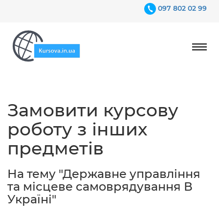
097 802 02 99
Ціни
Замовити курсову
Гарантії
роботу з інших
Відгуки
предметів
Контакти
На тему "Державне управління
та місцеве самоврядування В
Україні"
097 802 02 99