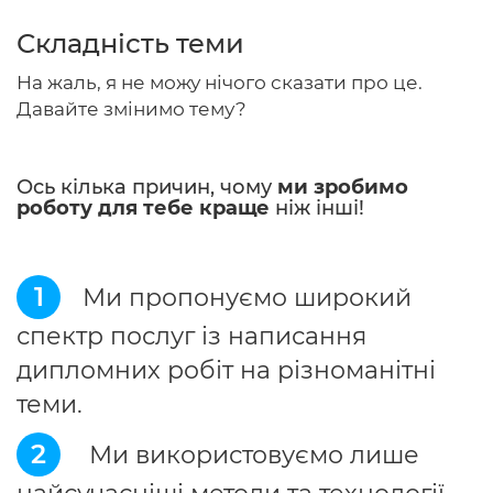
Складність теми
На жаль, я не можу нічого сказати про це.
Головна
Давайте змінимо тему?
Авторам
Ось кілька причин, чому
ми зробимо
Умови
роботу для тебе краще
ніж інші!
Вхiд
1
Ми пропонуємо широкий
спектр послуг із написання
дипломних робіт на різноманітні
теми.
2
Ми використовуємо лише