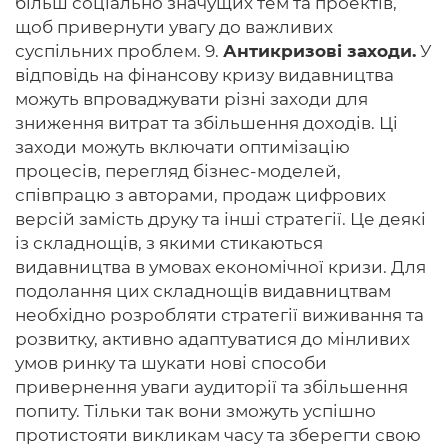
більш соціально значущих тем та проектів,
щоб привернути увагу до важливих
суспільних проблем. 9.
Антикризові заходи.
У
відповідь на фінансову кризу видавництва
можуть впроваджувати різні заходи для
зниження витрат та збільшення доходів. Ці
заходи можуть включати оптимізацію
процесів, перегляд бізнес-моделей,
співпрацю з авторами, продаж цифрових
версій замість друку та інші стратегії. Це деякі
із складнощів, з якими стикаються
видавництва в умовах економічної кризи. Для
подолання цих складнощів видавництвам
необхідно розробляти стратегії виживання та
розвитку, активно адаптуватися до мінливих
умов ринку та шукати нові способи
привернення уваги аудиторії та збільшення
попиту. Тільки так вони зможуть успішно
протистояти викликам часу та зберегти свою