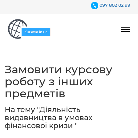
097 802 02 99
Ціни
Замовити курсову
Гарантії
роботу з інших
Відгуки
предметів
Контакти
На тему "Діяльність
видавництва в умовах
фінансової кризи "
097 802 02 99