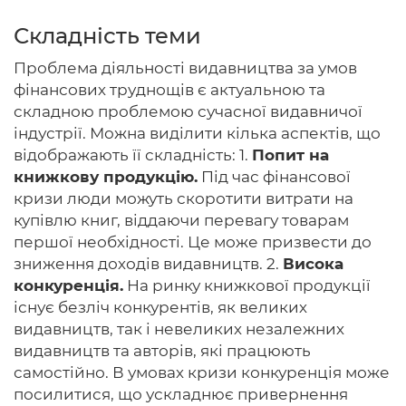
Складність теми
Проблема діяльності видавництва за умов
Головна
фінансових труднощів є актуальною та
складною проблемою сучасної видавничої
Авторам
індустрії. Можна виділити кілька аспектів, що
відображають її складність: 1.
Попит на
Умови
книжкову продукцію.
Під час фінансової
Вхiд
кризи люди можуть скоротити витрати на
купівлю книг, віддаючи перевагу товарам
першої необхідності. Це може призвести до
зниження доходів видавництв. 2.
Висока
конкуренція.
На ринку книжкової продукції
існує безліч конкурентів, як великих
видавництв, так і невеликих незалежних
видавництв та авторів, які працюють
самостійно. В умовах кризи конкуренція може
посилитися, що ускладнює привернення