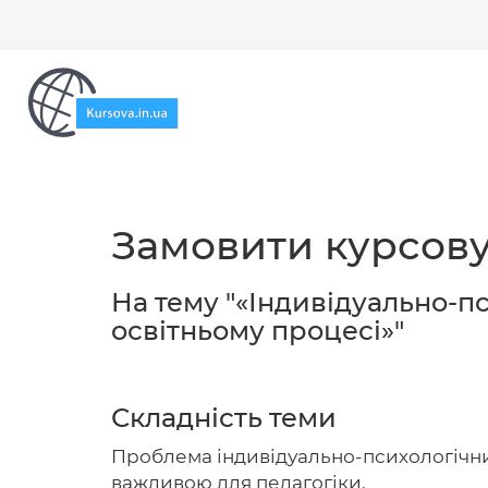
Замовити курсову 
На тему "«Індивідуально-п
освітньому процесі»"
Складність теми
Проблема індивідуально-психологічних
важливою для педагогіки.