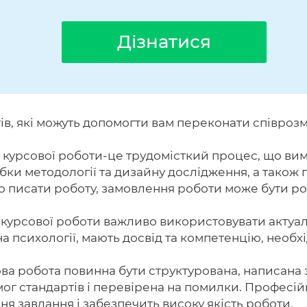
Дізнатися
ів, які можуть допомогти вам переконати співроз
курсової роботи-це трудомісткий процес, що вим
обки методології та дизайну дослідження, а тако
но писати роботу, замовлення роботи може бути 
курсової роботи важливо використовувати актуальн
 на психології, мають досвід та компетенцію, необ
ва робота повинна бути структурована, написана
мог стандартів і перевірена на помилки. Профес
я завдання і забезпечить високу якість роботи.