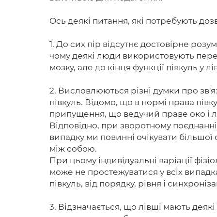
Ось деякі питання, які потребують доз
1. До сих пір відсутнє достовірне розу
чому деякі люди використовують пере
мозку, але до кінця функції півкуль у лі
2. Висловлюються різні думки про зв'я
півкуль. Відомо, що в нормі права півку
припущення, що ведучий праве око і лі
Відповідно, при зворотному поєднанні 
випадку ми повинні очікувати більшої фу
між собою.
При цьому індивідуальні варіації фізі
може не простежуватися у всіх випадка
півкуль, від порядку, рівня і синхроніз
3. Відзначається, що лівші мають деяк