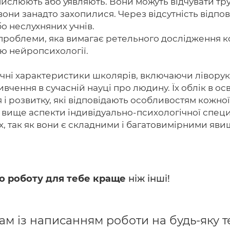
слюють або уявляють. Вони можуть відчувати тру
 вони занадто захопилися. Через відсутність відпо
о неслухняних учнів.
проблеми, яка вимагає ретельного дослідження к
ою нейропсихології.
чні характеристики школярів, включаючи ліворукі
вчення в сучасній науці про людину. Їх облік в о
і розвитку, які відповідають особливостям кожної
вище аспекти індивідуально-психологічної специф
 так як вони є складними і багатовимірними явищ
о роботу для тебе краще
ніж інші!
м із написанням роботи на будь-яку т