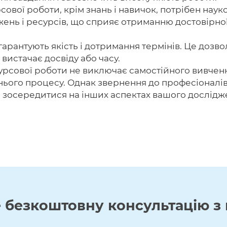
ової роботи, крім знань і навичок, потрібен науко
джень і ресурсів, що сприяє отриманню достовірно
арантують якість і дотримання термінів. Це дозво
 вистачає досвіду або часу.
урсової роботи не виключає самостійного вивчен
вітнього процесу. Однак звернення до професіонал
и зосередитися на інших аспектах вашого дослідж
е
безкоштовну
консультацію з 