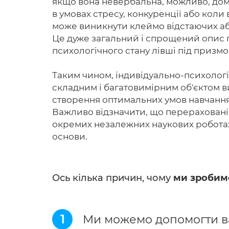
якщо вона невербальна, можливо, доми
в умовах стресу, конкуренції або коли
може виникнути клеймо відстаючих аб
Це дуже загальний і спрощений опис 
психологічного стану лівші під призм
Таким чином, індивідуально-психологі
складним і багатовимірним об'єктом ви
створення оптимальних умов навчання 
Важливо відзначити, що перераховані 
окремих незалежних наукових роботах,
основи.
Ось кілька причин, чому
ми зробим
1
Ми можемо допомогти ва