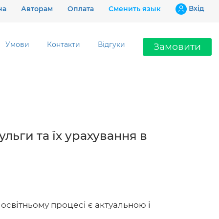
Вхiд
на
Авторам
Оплата
Сменить язык
Умови
Контакти
Відгуки
Замовити
Ціни
Гарантії
Відгуки
льги та їх урахування в
Контакти
освітньому процесі є актуальною і
097 802 02 99