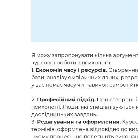
Я можу запропонувати кілька аргумент
курсової роботи з психології:
1.
Економія часу і ресурсів.
Створення 
бази, аналізу емпіричних даних, розр
у вас немає часу чи навичок самостій
2.
Професійний підхід.
При створенні 
психології. Люди, які спеціалізуються
дослідницьких завдань.
3.
Редагування та оформлення.
Курсо
термінів, оформлена відповідно до ви
цьому процесі, що полегшить виконанн