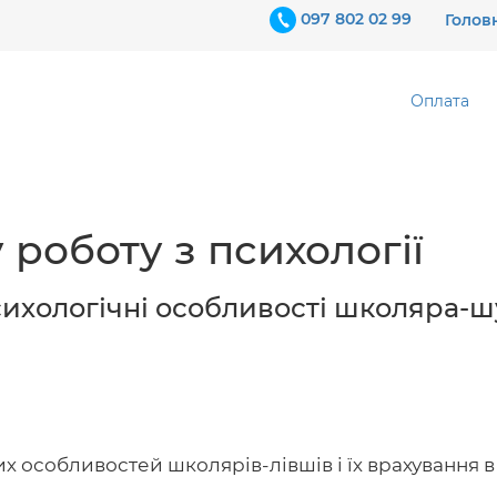
097 802 02 99
Голов
Оплата
роботу з психології
сихологічні особливості школяра-шу
 особливостей школярів-лівшів і їх врахування в 