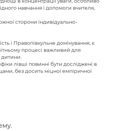
днощі в концентрації уваги, особливо
відного навчання і допомоги вчителя,
ожної сторони індивідуально-
сть і Правопівкульне домінування, є
світньому процесі важливий для
 дитини.
іки лівші повинні бути досліджені в
ами, без досить міцної емпіричної
ему.