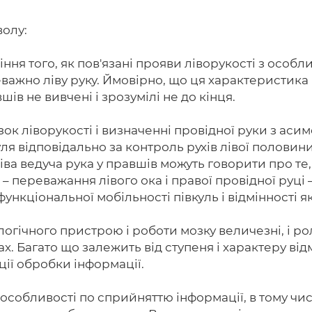
волу:
міння того, як пов'язані прояви ліворукості з особ
важно ліву руку. Ймовірно, що ця характеристика
вшів не вивчені і зрозумілі не до кінця.
зок ліворукості і визначенні провідної руки з асим
ля відповідально за контроль рухів лівої половини 
ва ведуча рука у правшів можуть говорити про те
– переважання лівого ока і правої провідної руці –
нкціональної мобільності півкуль і відмінності як в
ологічного пристрою і роботи мозку величезні, і р
х. Багато що залежить від ступеня і характеру від
ації обробки інформації.
і особливості по сприйняттю інформації, в тому ч