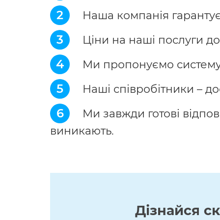
2
Наша компанія гарантує я
3
Ціни на наші послуги до
4
Ми пропонуємо систему 
5
Наші співробітники – дос
6
Ми завжди готові відпов
виникають.
Дізнайся с