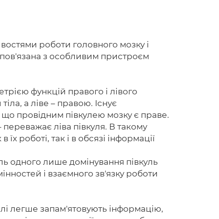
ливостями роботи головного мозку і
Головна
 пов'язана з особливим пристроєм
Авторам
Умови
етрією функцій правого і лівого
тіла, а ліве – правою. Існує
Вхiд
, що провідним півкулею мозку є праве.
 переважає ліва півкуля. В такому
 їх роботі, так і в обсязі інформації
оль одного лише домінування півкуль
мінностей і взаємного зв'язку роботи
ислі легше запам'ятовують інформацію,