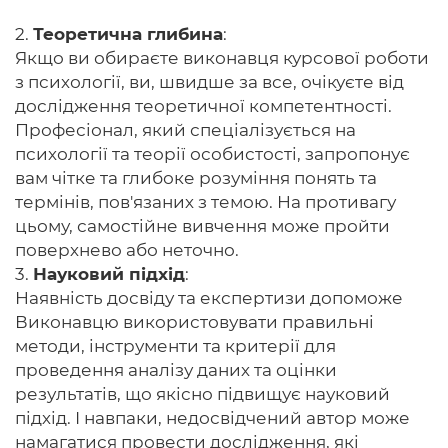
2.
Теоретична глибина
:
Якщо ви обираєте виконавця курсової роботи
з психології, ви, швидше за все, очікуєте від
дослідження теоретичної компетентності.
Професіонал, який спеціалізується на
психології та теорії особистості, запропонує
вам чітке та глибоке розуміння понять та
термінів, пов'язаних з темою. На противагу
цьому, самостійне вивчення може пройти
поверхнево або неточно.
3.
Науковий підхід
:
Наявність досвіду та експертизи допоможе
Виконавцю використовувати правильні
методи, інструменти та критерії для
проведення аналізу даних та оцінки
результатів, що якісно підвищує науковий
підхід. І навпаки, недосвідчений автор може
намагатися провести дослідження, які