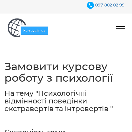
097 802 02 99
Ціни
Замовити курсову
Гарантії
роботу з психології
Відгуки
Контакти
На тему "Психологічні
відмінності поведінки
екстравертів та інтровертів "
097 802 02 99