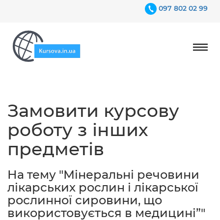
097 802 02 99
Ціни
Замовити курсову
Гарантії
роботу з інших
Відгуки
предметів
Контакти
На тему "Мінеральні речовини
лікарських рослин і лікарської
рослинної сировини, що
використовується в медицині”"
097 802 02 99