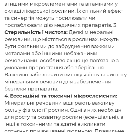
з іншими мікроелементами та вітамінами у
складі лікарської рослини. Їх спільний ефект
та синергія можуть посилювати чи
послаблювати дію медичних препаратів. 3.
Стерильність і чистота:
Деякі мінеральні
речовини, що містяться в рослинах, можуть
бути схильними до забруднення важкими
металами або іншими небажаними
речовинами, особливо якщо це пов'язано з
умовами проростання або зберігання.
Важливо забезпечити високу якість та чистоту
мінеральних речовин для забезпечення
безпеки препаратів.
4.
Ессенційні та токсичні мікроелементи:
Мінеральні речовини відіграють важливу
роль у фізіології рослин. Одні з них необхідні
для росту та розвитку рослин (есенціальні), а
інші є токсичними та здатні викликати
отруєння при вживанні людиною. Правильне