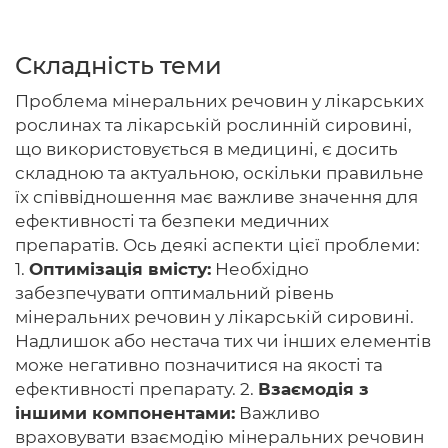
Складність теми
Головна
Проблема мінеральних речовин у лікарських
рослинах та лікарській рослинній сировині,
Авторам
що використовується в медицині, є досить
складною та актуальною, оскільки правильне
Умови
їх співвідношення має важливе значення для
Вхiд
ефективності та безпеки медичних
препаратів. Ось деякі аспекти цієї проблеми:
1.
Оптимізація вмісту:
Необхідно
забезпечувати оптимальний рівень
мінеральних речовин у лікарській сировині.
Надлишок або нестача тих чи інших елементів
може негативно позначитися на якості та
ефективності препарату. 2.
Взаємодія з
іншими компонентами:
Важливо
враховувати взаємодію мінеральних речовин