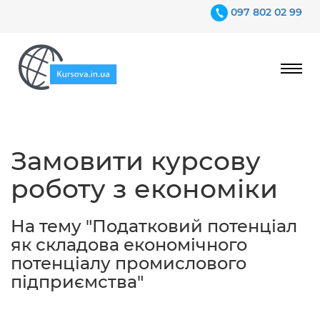
097 802 02 99
Ціни
Замовити курсову
Гарантії
роботу з економіки
Відгуки
Контакти
На тему "Податковий потенціал
як складова економічного
потенціалу промислового
підприємства"
097 802 02 99