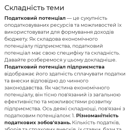
Складність теми
Податковий потенціал
— це сукупність
оподатковуваних ресурсів та можливостей їх
Головна
використовувати для формування доходів
бюджету. Як складова економічного
Авторам
потенціалу підприємства, податковий
Умови
потенціал має свою специфіку та складність.
Давайте розберемося у цьому докладніше.
Вхiд
Податковий потенціал підприємства
відображає його здатність сплачувати податки
та внески відповідно до чинного
законодавства. Як частина економічного
потенціалу, він тісно пов'язаний із загальною
ефективністю та можливостями розвитку
підприємства. Ось деякі складнощі, пов'язані з
податковим потенціалом: 1.
Різноманітність
податкових зобов'язань.
Кількість податків,
зборів та страхових внесків, їх ставки, бази та