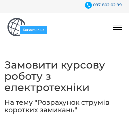
097 802 02 99
Ціни
Замовити курсову
Гарантії
роботу з
Відгуки
електротехніки
Контакти
На тему "Розрахунок струмів
коротких замикань"
097 802 02 99