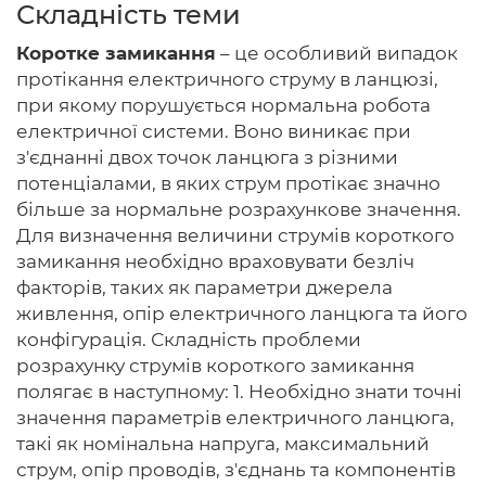
Складність теми
Коротке замикання
– це особливий випадок
протікання електричного струму в ланцюзі,
Головна
при якому порушується нормальна робота
електричної системи. Воно виникає при
Авторам
з'єднанні двох точок ланцюга з різними
потенціалами, в яких струм протікає значно
Умови
більше за нормальне розрахункове значення.
Для визначення величини струмів короткого
Вхiд
замикання необхідно враховувати безліч
факторів, таких як параметри джерела
живлення, опір електричного ланцюга та його
конфігурація. Складність проблеми
розрахунку струмів короткого замикання
полягає в наступному: 1. Необхідно знати точні
значення параметрів електричного ланцюга,
такі як номінальна напруга, максимальний
струм, опір проводів, з'єднань та компонентів