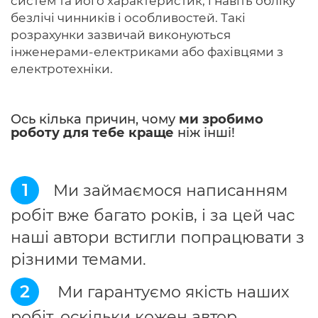
систем та його характеристик, і навіть обліку
безлічі чинників і особливостей. Такі
розрахунки зазвичай виконуються
інженерами-електриками або фахівцями з
електротехніки.
Ось кілька причин, чому
ми зробимо
роботу для тебе краще
ніж інші!
1
Ми займаємося написанням
робіт вже багато років, і за цей час
наші автори встигли попрацювати з
різними темами.
2
Ми гарантуємо якість наших
робіт, оскільки кожен автор