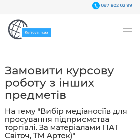
097 802 02 99
Ціни
Замовити курсову
Гарантії
роботу з інших
Відгуки
предметів
Контакти
На тему "Вибір медіаносіїв для
просування підприємства
торгівлі. За матеріалами ПАТ
Світоч, ТМ Артек)"
097 802 02 99