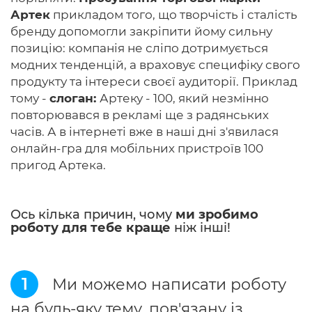
Артек
прикладом того, що творчість і сталість
бренду допомогли закріпити йому сильну
позицію: компанія не сліпо дотримується
модних тенденцій, а враховує специфіку свого
продукту та інтереси своєї аудиторії. Приклад
тому -
слоган:
Артеку - 100, який незмінно
повторювався в рекламі ще з радянських
часів. А в інтернеті вже в наші дні з'явилася
онлайн-гра для мобільних пристроїв 100
пригод Артека.
Ось кілька причин, чому
ми зробимо
роботу для тебе краще
ніж інші!
1
Ми можемо написати роботу
на будь-яку тему, пов'язану із