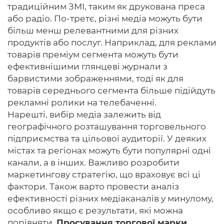
традиційним ЗМІ, таким як друкована преса
або радіо. По-третє, різні медіа можуть бути
більш менш релевантними для різних
продуктів або послуг. Наприклад, для реклами
товарів преміум сегмента можуть бути
ефективнішими глянцеві журнали з
барвистими зображеннями, тоді як для
товарів середнього сегмента більше підійдуть
рекламні ролики на телебаченні.
Нарешті, вибір медіа залежить від
географічного розташування торговельного
підприємства та цільової аудиторії. У деяких
містах та регіонах можуть бути популярні одні
канали, а в інших. Важливо розробити
маркетингову стратегію, що враховує всі ці
фактори. Також варто провести аналіз
ефективності різних медіаканалів у минулому,
особливо якщо є результати, які можна
порівняти.
Просування торгової марки