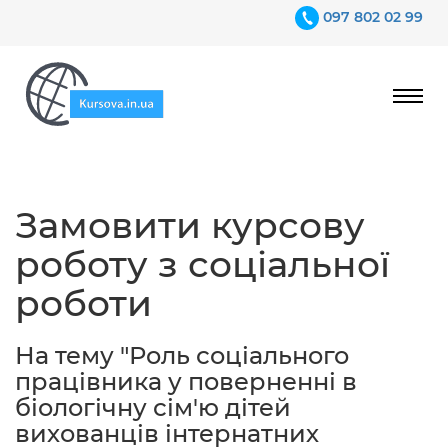
097 802 02 99
Ціни
Замовити курсову
Гарантії
роботу з соціальної
Відгуки
роботи
Контакти
На тему "Роль соціального
працівника у поверненні в
біологічну сім'ю дітей
вихованців інтернатних
097 802 02 99