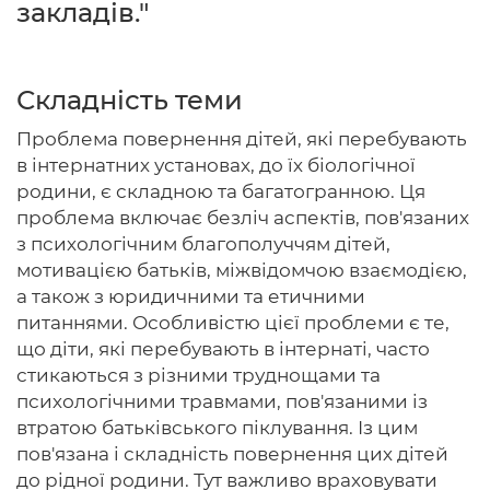
закладів."
Складність теми
Головна
Проблема повернення дітей, які перебувають
Авторам
в інтернатних установах, до їх біологічної
родини, є складною та багатогранною. Ця
Умови
проблема включає безліч аспектів, пов'язаних
Вхiд
з психологічним благополуччям дітей,
мотивацією батьків, міжвідомчою взаємодією,
а також з юридичними та етичними
питаннями. Особливістю цієї проблеми є те,
що діти, які перебувають в інтернаті, часто
стикаються з різними труднощами та
психологічними травмами, пов'язаними із
втратою батьківського піклування. Із цим
пов'язана і складність повернення цих дітей
до рідної родини. Тут важливо враховувати