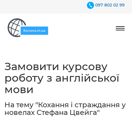
097 802 02 99
Ціни
Замовити курсову
Гарантії
роботу з англійської
Відгуки
мови
Контакти
На тему "Кохання і страждання у
новелах Стефана Цвейга"
097 802 02 99