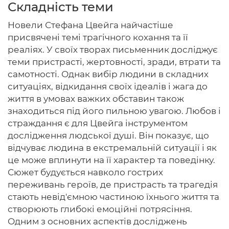
Складність теми
Новели Стефана Цвейга найчастіше
присвячені темі трагічного кохання та її
Головна
реаліях. У своїх творах письменник досліджує
теми пристрасті, жертовності, зради, втрати та
Авторам
самотності. Однак вибір людини в складних
ситуаціях, відкидання своїх ідеалів і жага до
Умови
життя в умовах важких обставин також
знаходиться під його пильною увагою. Любов і
Вхiд
страждання є для Цвейга інструментом
дослідження людської душі. Він показує, що
відчуває людина в екстремальній ситуації і як
це може вплинути на її характер та поведінку.
Сюжет будується навколо гострих
переживань героїв, де пристрасть та трагедія
стають невід'ємною частиною їхнього життя та
створюють глибокі емоційні потрясіння.
Одним з основних аспектів досліджень