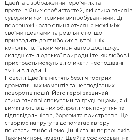
Цвейга є зображення героїчних та
претензійних особистостей, які стикаються із
суворими життєвими випробуваннями. Ці
персонажі часто опиняються на межі між
своїми ідеалами та реальністю, що
призводить до глибоких внутрішніх
конфліктів. Таким чином автор досліджує
складність людської природи і те, як любов і
пристрасть можуть викликати несподівані
зміни в людині.
Новели Цвейга містять безліч гострих
драматичних моментів та несподіваних
поворотів подій. Його герої зазвичай
стикаються зі спокусами та труднощами, які
вимагають від них обирати між почуттям та
відповідальністю, боргом та пристрастю. Це
створює напругу та допомагає автору
показати глибокі емоційні стани персонажів.
Таким чином, новели Цвейга сфокусовані на