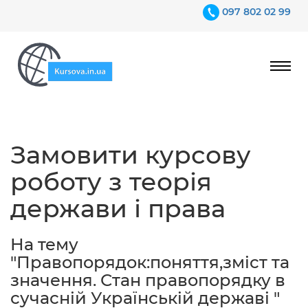
097 802 02 99
Ціни
Замовити курсову
Гарантії
роботу з теорія
Відгуки
держави і права
Контакти
На тему
"Правопорядок:поняття,зміст та
значення. Стан правопорядку в
сучасній Українській державі "
097 802 02 99