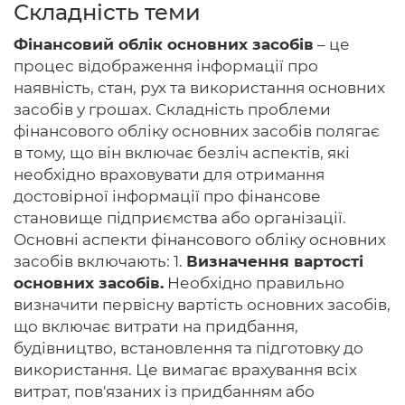
Складність теми
Фінансовий облік основних засобів
– це
процес відображення інформації про
Головна
наявність, стан, рух та використання основних
засобів у грошах. Складність проблеми
Авторам
фінансового обліку основних засобів полягає
в тому, що він включає безліч аспектів, які
Умови
необхідно враховувати для отримання
достовірної інформації про фінансове
Вхiд
становище підприємства або організації.
Основні аспекти фінансового обліку основних
засобів включають: 1.
Визначення вартості
основних засобів.
Необхідно правильно
визначити первісну вартість основних засобів,
що включає витрати на придбання,
будівництво, встановлення та підготовку до
використання. Це вимагає врахування всіх
витрат, пов'язаних із придбанням або