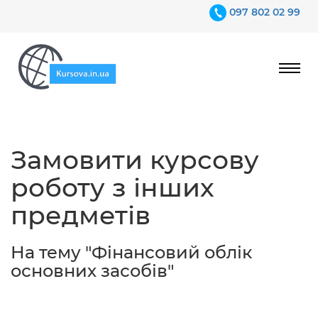
097 802 02 99
Ціни
Замовити курсову
Гарантії
роботу з інших
Відгуки
предметів
Контакти
На тему "Фінансовий облік
основних засобів"
097 802 02 99