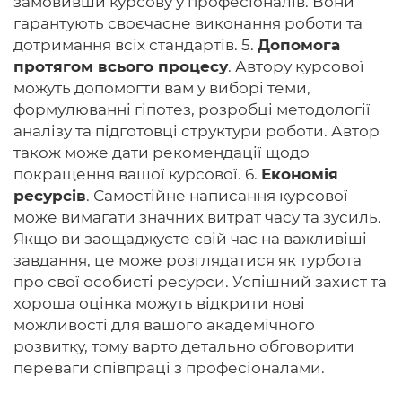
замовивши курсову у професіоналів. Вони
гарантують своєчасне виконання роботи та
дотримання всіх стандартів. 5.
Допомога
протягом всього процесу
. Автору курсової
можуть допомогти вам у виборі теми,
формулюванні гіпотез, розробці методології
аналізу та підготовці структури роботи. Автор
також може дати рекомендації щодо
покращення вашої курсової. 6.
Економія
ресурсів
. Самостійне написання курсової
може вимагати значних витрат часу та зусиль.
Якщо ви заощаджуєте свій час на важливіші
завдання, це може розглядатися як турбота
про свої особисті ресурси. Успішний захист та
хороша оцінка можуть відкрити нові
можливості для вашого академічного
розвитку, тому варто детально обговорити
переваги співпраці з професіоналами.