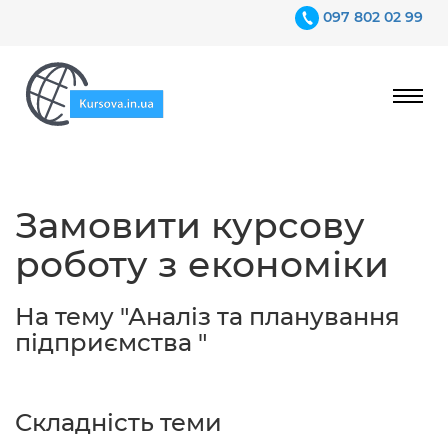
097 802 02 99
Ціни
Замовити курсову
Гарантії
роботу з економіки
Відгуки
Контакти
На тему "Аналіз та планування
підприємства "
Складність теми
097 802 02 99