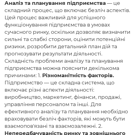
Аналіз та планування підприємства
— це
складний процес, що включає безліч аспектів.
Цей процес важливий для успішного
функціонування підприємства в умовах
Головна
сучасного ринку, оскільки дозволяє визначити
сильні та слабкі сторони, оцінити потенційні
Авторам
ризики, розробити детальний план дій та
Умови
прогнозувати результати діяльності.
Складність проблеми аналізу та планування
Вхiд
підприємства можна пояснити декількома
причинами: 1.
Різноманітність факторів.
Підприємство — це складна система, що
включає різні аспекти діяльності:
виробництво, маркетинг, фінанси, продажі,
управління персоналом та інші. Для
ефективного аналізу та планування необхідно
враховувати безліч факторів, які можуть бути
взаємопов'язані та взаємозалежні. 2.
Непередбачуваність ринку та зовнішнього