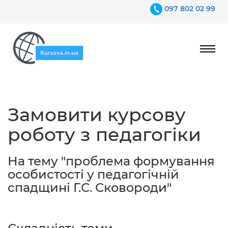
097 802 02 99
Ціни
Замовити курсову
Гарантії
роботу з педагогіки
Відгуки
Контакти
На тему "проблема формування
особистості у педагогічній
спадщині Г.С. Сковороди"
097 802 02 99