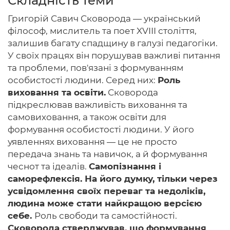
Складність теми
Григорій Савич Сковорода — український
філософ, мислитель та поет XVIII століття,
залишив багату спадщину в галузі педагогіки.
Головна
У своїх працях він порушував важливі питання
та проблеми, пов'язані з формуванням
Авторам
особистості людини. Серед них:
Роль
Умови
виховання та освіти.
Сковорода
підкреслював важливість виховання та
Вхiд
самовиховання, а також освіти для
формування особистості людини. У його
уявленнях виховання — це не просто
передача знань та навичок, а й формування
чеснот та ідеалів.
Самопізнання і
саморефлексія. На його думку, тільки через
усвідомлення своїх переваг та недоліків,
людина може стати найкращою версією
себе.
Роль свободи та самостійності.
Сковорода стверджував, що формування