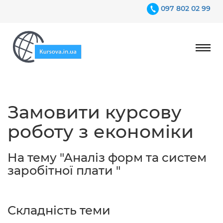
097 802 02 99
Ціни
Замовити курсову
Гарантії
роботу з економіки
Відгуки
Контакти
На тему "Аналіз форм та систем
заробітної плати "
Складність теми
097 802 02 99