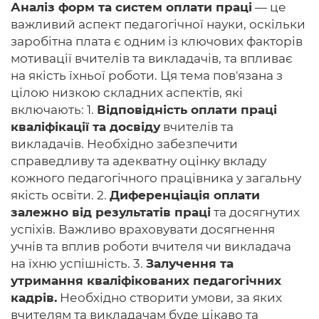
Аналіз форм та систем оплати праці
— це
важливий аспект педагогічної науки, оскільки
заробітна плата є одним із ключових факторів
мотивації вчителів та викладачів, та впливає
Головна
на якість їхньої роботи. Ця тема пов'язана з
цілою низкою складних аспектів, які
Авторам
включають: 1.
Відповідність оплати праці
Умови
кваліфікації та досвіду
вчителів та
викладачів. Необхідно забезпечити
Вхiд
справедливу та адекватну оцінку вкладу
кожного педагогічного працівника у загальну
якість освіти. 2.
Диференціація оплати
залежно від результатів праці
та досягнутих
успіхів. Важливо враховувати досягнення
учнів та вплив роботи вчителя чи викладача
на їхню успішність. 3.
Залучення та
утримання кваліфікованих педагогічних
кадрів.
Необхідно створити умови, за яких
вчителям та викладачам буде цікаво та