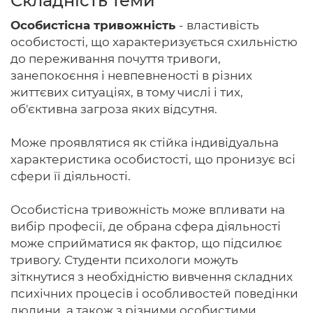
Складність теми
Особистісна тривожність
- властивість
особистості, що характеризується схильністю
до переживання почуття тривоги,
Головна
занепокоєння і невпевненості в різних
життєвих ситуаціях, в тому числі і тих,
Авторам
об'єктивна загроза яких відсутня.
Умови
Може проявлятися як стійка індивідуальна
Вхiд
характеристика особистості, що пронизує всі
сфери її діяльності.
Особистісна тривожність може впливати на
вибір професії, де обрана сфера діяльності
може сприйматися як фактор, що підсилює
тривогу. Студенти психологи можуть
зіткнутися з необхідністю вивчення складних
психічних процесів і особливостей поведінки
людини, а також з різними особистими