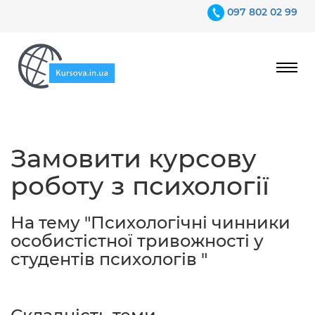
097 802 02 99
Ціни
Замовити курсову
Гарантії
роботу з психології
Відгуки
Контакти
На тему "Психологічні чинники
особистістної тривожності у
студентів психологів "
097 802 02 99