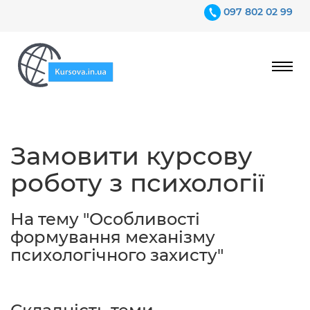
097 802 02 99
Ціни
Замовити курсову
Гарантії
роботу з психології
Відгуки
Контакти
На тему "Особливості
формування механізму
психологічного захисту"
097 802 02 99