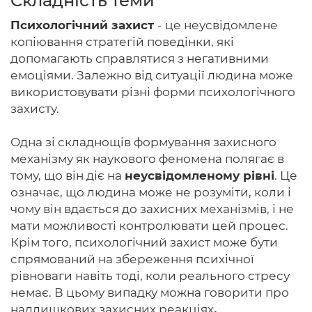
Складність теми
Психологічний захист
- це неусвідомлене
копіювання стратегій поведінки, які
допомагають справлятися з негативними
Головна
емоціями. Залежно від ситуації людина може
використовувати різні форми психологічного
Авторам
захисту.
Умови
Одна зі складнощів формування захисного
Вхiд
механізму як наукового феномена полягає в
тому, що він діє на
неусвідомленому рівні
. Це
означає, що людина може не розуміти, коли і
чому він вдається до захисних механізмів, і не
мати можливості контролювати цей процес.
Крім того, психологічний захист може бути
спрямований на збереження психічної
рівноваги навіть тоді, коли реального стресу
немає. В цьому випадку можна говорити про
надлишкових захисних реакціях
.