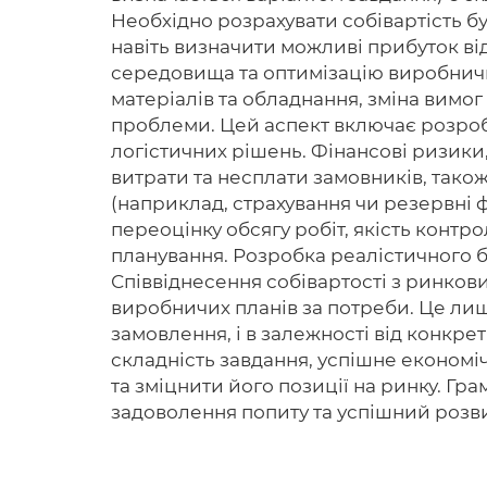
Необхідно розрахувати собівартість бу
навіть визначити можливі прибуток від
середовища та оптимізацію виробничих
матеріалів та обладнання, зміна вимог
проблеми. Цей аспект включає розроб
логістичних рішень. Фінансові ризики,
витрати та несплати замовників, також
(наприклад, страхування чи резервні 
переоцінку обсягу робіт, якість контр
планування. Розробка реалістичного бю
Співвіднесення собівартості з ринков
виробничих планів за потреби. Це ли
замовлення, і в залежності від конкре
складність завдання, успішне економ
та зміцнити його позиції на ринку. Гр
задоволення попиту та успішний розви