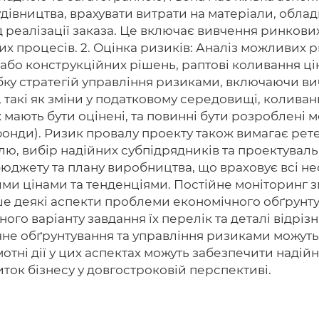
дівництва, врахувати витрати на матеріали, обладн
 реалізації заказа. Це включає вивчення ринкови
 процесів. 2. Оцінка ризиків: Аналіз можливих ри
 або конструкційних рішень, раптові коливання цін
ку стратегій управління ризиками, включаючи ви
 такі як зміни у податковому середовищі, коливан
 мають бути оцінені, та повинні бути розроблені м
фонди). Ризик провалу проекту також вимагає рет
олю, вибір надійних субпідрядників та проектувал
джету та плану виробництва, що враховує всі необ
ими цінами та тенденціями. Постійне моніторинг з
ше деякі аспекти проблеми економічного обґрунту
тного варіанту завдання їх перелік та деталі відрі
ічне обґрунтування та управління ризиками можут
амотні дії у цих аспектах можуть забезпечити наді
ток бізнесу у довгостроковій перспективі.