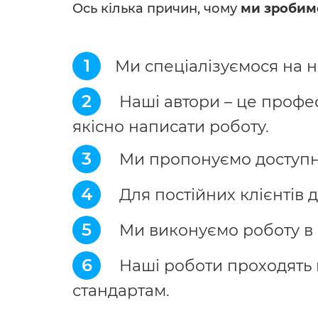
Ось кілька причин, чому
ми зробим
1
Ми спеціалізуємося на на
2
Наші автори – це профес
якісно написати роботу.
3
Ми пропонуємо доступні 
4
Для постійних клієнтів 
5
Ми виконуємо роботу в с
6
Наші роботи проходять п
стандартам.