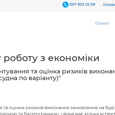
097 802 02 99
Голов
Оплата
 роботу з економіки
нтування та оцінка ризиків викона
судна по варіанту)"
 та оцінки ризиків виконання замовлення на буд
ладною та багатогранною, і вона має кілька аспект