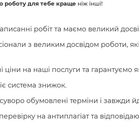
о роботу для тебе краще
ніж інші!
писанні робіт та маємо великий досвід 
іонали з великим досвідом роботи, які
ціни на наші послуги та гарантуємо як
діє система знижок.
уворо обумовлені терміни і завжди йд
еревірку на антиплагіат та відповідаю