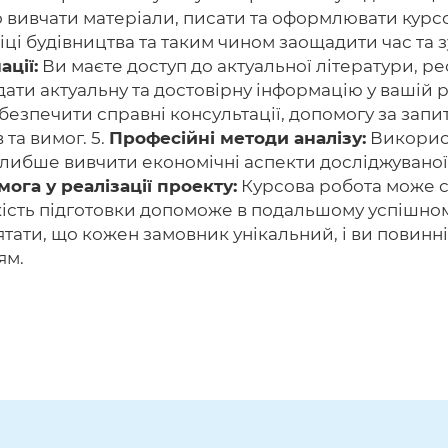
о вивчати матеріали, писати та оформлювати кур
іці будівництва та таким чином заощадити час та з
ації:
Ви маєте доступ до актуальної літератури, ре
ати актуальну та достовірну інформацію у вашій р
езпечити справні консультації, допомогу за запит
та вимог. 5.
Професійні методи аналізу:
Використ
либше вивчити економічні аспекти досліджуваної
ога у реалізації проекту:
Курсова робота може с
якість підготовки допоможе в подальшому успішно
тати, що кожен замовник унікальний, і ви повинні
ям.