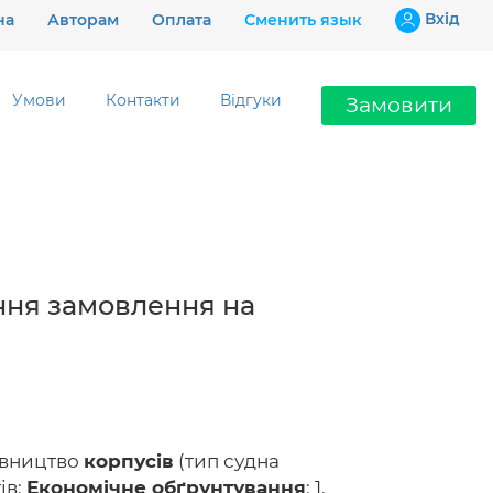
Вхiд
на
Авторам
Оплата
Сменить язык
Умови
Контакти
Відгуки
Замовити
Ціни
Гарантії
Відгуки
ння замовлення на
Контакти
івництво
корпусів
(тип судна
097 802 02 99
ів:
Економічне обґрунтування
: 1.