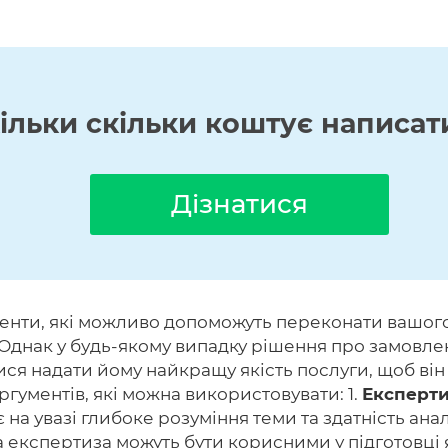
кільки скільки коштує написат
Дізнатися
менти, які можливо допоможуть переконати вашог
ас. Однак у будь-якому випадку рішення про замов
ися надати йому найкращу якість послуги, щоб в
гументів, які можна використовувати: 1.
Експерти
 на увазі глибоке розуміння теми та здатність ан
 експертиза можуть бути корисними у підготовці я