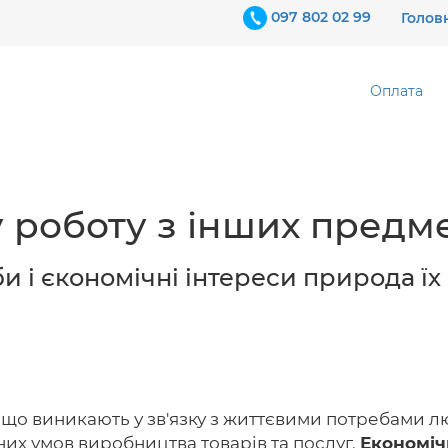
097 802 02 99
Голов
Оплата
 роботу з інших предме
и і єкономічні інтереси природа ї
 що виникають у зв'язку з життєвими потребами л
их умов виробництва товарів та послуг.
Економіч