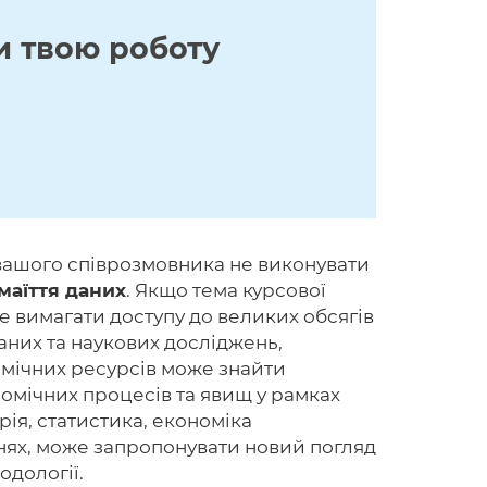
и твою роботу
 вашого співрозмовника не виконувати
маїття даних
. Якщо тема курсової
е вимагати доступу до великих обсягів
аних та наукових досліджень,
емічних ресурсів може знайти
номічних процесів та явищ у рамках
рія, статистика, економіка
нях, може запропонувати новий погляд
одології.