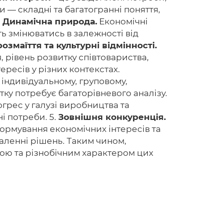
и — складні та багатогранні поняття,
.
Динамічна природа.
Економічні
ь змінюватись в залежності від
озмаїття та культурні відмінності.
Головна
я, рівень розвитку співтовариства,
Авторам
ересів у різних контекстах.
 індивідуальному, груповому,
Умови
ку потребує багаторівневого аналізу.
грес у галузі виробництва та
Вхiд
і потреби. 5.
Зовнішня конкуренція.
ормування економічних інтересів та
валенні рішень. Таким чином,
кою та різнобічним характером цих