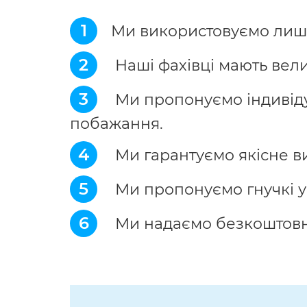
1
Ми використовуємо лише
2
Наші фахівці мають вели
3
Ми пропонуємо індивідуа
побажання.
4
Ми гарантуємо якісне в
5
Ми пропонуємо гнучкі у
6
Ми надаємо безкоштовну