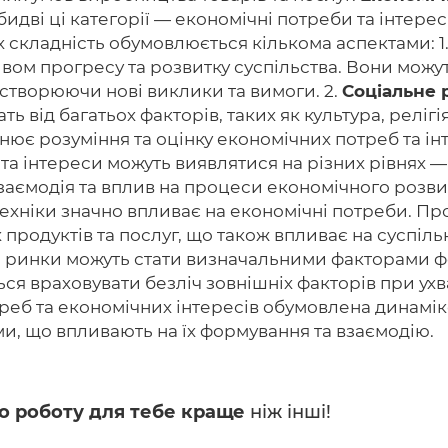
идві ці категорії — економічні потреби та інтерес
Їх складність обумовлюється кількома аспектами: 1
вом прогресу та розвитку суспільства. Вони можут
 створюючи нові виклики та вимоги. 2.
Соціальне р
ь від багатьох факторів, таких як культура, релігі
нює розуміння та оцінку економічних потреб та інт
а інтереси можуть виявлятися на різних рівнях —
заємодія та вплив на процеси економічного розвит
техніки значно впливає на економічні потреби. Про
продуктів та послуг, що також впливає на суспільн
та ринки можуть стати визначальними факторами ф
ься враховувати безліч зовнішніх факторів при ух
еб та економічних інтересів обумовлена ​​динамі
и, що впливають на їх формування та взаємодію.
о роботу для тебе краще
ніж інші!