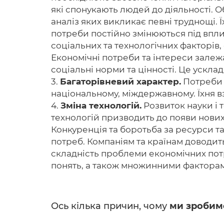
які спонукають людей до діяльності. Об
аналіз яких викликає певні труднощі. 
потреби постійно змінюються під впли
соціальних та технологічних факторів,
Економічні потреби та інтереси залежат
соціальні норми та цінності. Це усклад
3.
Багаторівневий характер.
Потреби т
національному, міждержавному. Їхня в
4.
Зміна технологій.
Розвиток науки і 
технологій призводить до появи нових 
Конкуренція та боротьба за ресурси 
потреб. Компаніям та країнам доводит
складність проблеми економічних потр
понять, а також множинними факторам
Ось кілька причин, чому
ми зробим