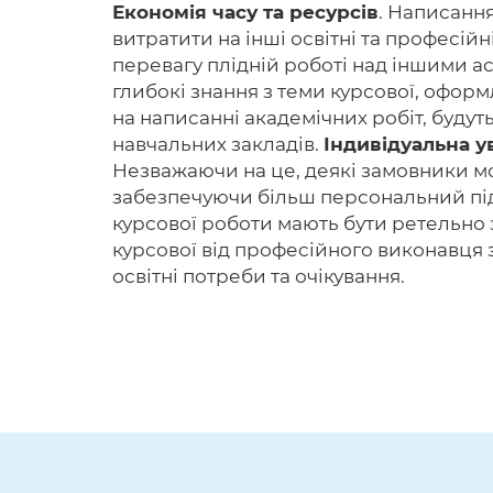
Економія часу та ресурсів
. Написання
витратити на інші освітні та професі
перевагу плідній роботі над іншими а
глибокі знання з теми курсової, офор
на написанні академічних робіт, будут
навчальних закладів.
Індивідуальна у
Незважаючи на це, деякі замовники мо
забезпечуючи більш персональний підхі
курсової роботи мають бути ретельно 
курсової від професійного виконавця 
освітні потреби та очікування.