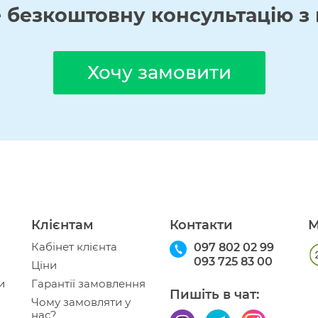
е
безкоштовну
консультацію з 
Хочу замовити
Клієнтам
Контакти
М
Кабінет клієнта
097 802 02 99
093 725 83 00
Ціни
и
Гарантії замовлення
Пишіть в чат:
Чому замовляти у
нас?