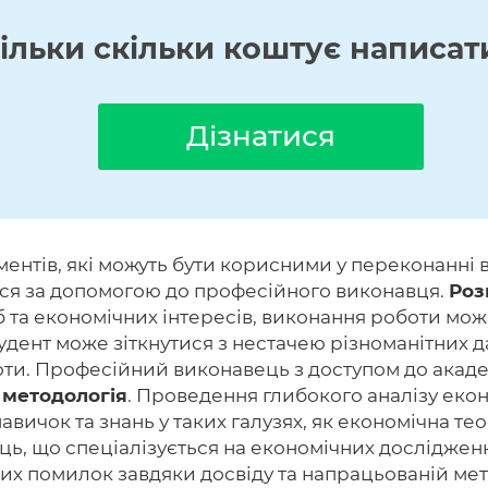
кільки скільки коштує написат
Дізнатися
ментів, які можуть бути корисними у переконанні
ися за допомогою до професійного виконавця.
Роз
 та економічних інтересів, виконання роботи мож
удент може зіткнутися з нестачею різноманітних д
оти. Професійний виконавець з доступом до акад
 методологія
. Проведення глибокого аналізу еко
вичок та знань у таких галузях, як економічна тео
ць, що спеціалізується на економічних досліджен
х помилок завдяки досвіду та напрацьованій мет