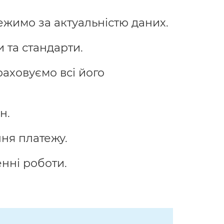
ежимо за актуальністю даних.
 та стандарти.
раховуємо всі його
н.
ня платежу.
нні роботи.