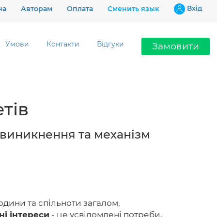
Вхiд
на
Авторам
Оплата
Сменить язык
Умови
Контакти
Відгуки
Замовити
Ціни
тів
Гарантії
Відгуки
х виникнення та механізм
Контакти
юдини та спільноти загалом,
097 802 02 99
ні інтереси
- це усвідомлені потреби,