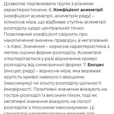
Дозволяє порівнювати групи з різними
характеристиками. 6.
Коефіцієнт асиметрії
(коефіцієнт асиметрії, асиметрія ряду) –
кількісна міра, що відбиває ступінь асиметрії
розподілу щодо центральної точки.
Позитивний коефіцієнт свідчить про
накопичення значень праворуч, а негативний
– з лівої. Значення – корисна характеристика з
метою оцінки форми розподілу. Асиметрія
спостерігається у разі відхилення кривої
розподілу від симетричної форми. 7.
Ексцес
(ексцес ряду) – відносна міра, яка виражає
крутість кривої навколо її вершини
(максимуму) чи зльоту розподілу щільності
ймовірності. Позитивні значення вказують на
гостре розподіл із високим піком, тоді як
негативні значення вказують на пологі
розподіли з плоскими максимумами. Ці
структурні характеристики важливі для