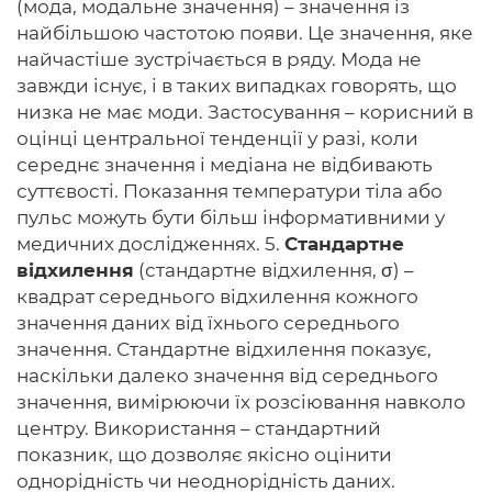
(мода, модальне значення) – значення із
найбільшою частотою появи. Це значення, яке
найчастіше зустрічається в ряду. Мода не
завжди існує, і в таких випадках говорять, що
низка не має моди. Застосування – корисний в
оцінці центральної тенденції у разі, коли
середнє значення і медіана не відбивають
суттєвості. Показання температури тіла або
пульс можуть бути більш інформативними у
медичних дослідженнях. 5.
Стандартне
відхилення
(стандартне відхилення, σ) –
квадрат середнього відхилення кожного
значення даних від їхнього середнього
значення. Стандартне відхилення показує,
наскільки далеко значення від середнього
значення, вимірюючи їх розсіювання навколо
центру. Використання – стандартний
показник, що дозволяє якісно оцінити
однорідність чи неоднорідність даних.