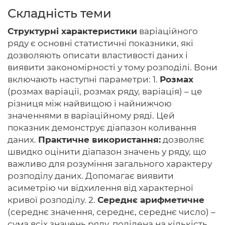
Складність теми
Структурні характеристики
варіаційного
ряду є основні статистичні показники, які
Головна
дозволяють описати властивості даних і
виявити закономірності у тому розподілі. Вони
Авторам
включають наступні параметри: 1.
Розмах
Умови
(розмах варіації, розмах ряду, варіація) – це
різниця між найвищою і найнижчою
Вхiд
значеннями в варіаційному ряді. Цей
показник демонструє діапазон коливання
даних.
Практичне використання:
дозволяє
швидко оцінити діапазон значень у ряду, що
важливо для розуміння загального характеру
розподілу даних. Допомагає виявити
асиметрію чи відхилення від характерної
кривої розподілу. 2.
Середнє арифметичне
(середнє значення, середнє, середнє число) –
сума всіх значень ряду, поділена на кількість