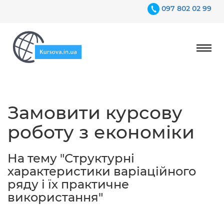
097 802 02 99
Ціни
Замовити курсову
Гарантії
роботу з економіки
Відгуки
Контакти
На тему "Структурні
характеристики варіаційного
ряду і їх практичне
використання"
097 802 02 99