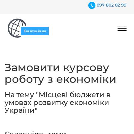
097 802 02 99
Ціни
Замовити курсову
Гарантії
роботу з економіки
Відгуки
Контакти
На тему "Місцеві бюджети в
умовах розвитку економіки
України"
097 802 02 99