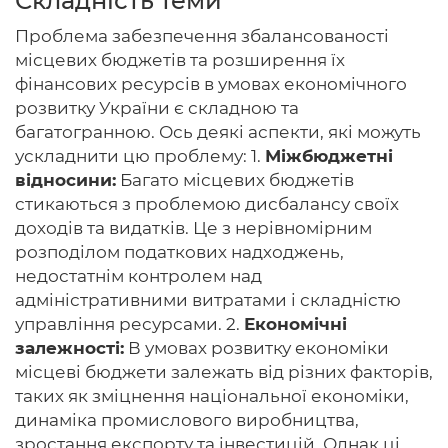
Складність теми
Проблема забезпечення збалансованості
місцевих бюджетів та розширення їх
фінансових ресурсів в умовах економічного
Головна
розвитку України є складною та
багатогранною. Ось деякі аспекти, які можуть
Авторам
ускладнити цю проблему: 1.
Міжбюджетні
Умови
відносини:
Багато місцевих бюджетів
стикаються з проблемою дисбалансу своїх
Вхiд
доходів та видатків. Це з нерівномірним
розподілом податкових надходжень,
недостатнім контролем над
адміністративними витратами і складністю
управління ресурсами. 2.
Економічні
залежності:
В умовах розвитку економіки
місцеві бюджети залежать від різних факторів,
таких як зміцнення національної економіки,
динаміка промислового виробництва,
зростання експорту та інвестицій. Однак ці