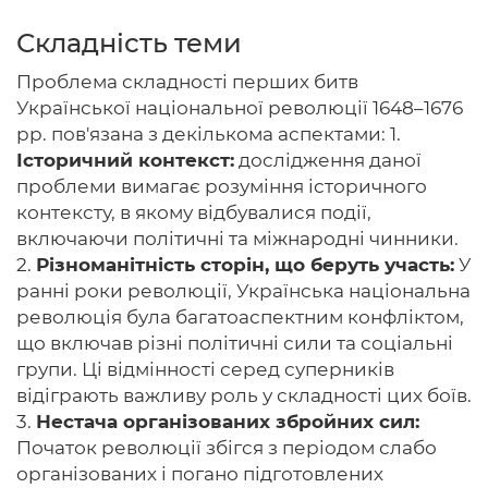
Складність теми
Проблема складності перших битв
Головна
Української національної революції 1648–1676
рр. пов'язана з декількома аспектами: 1.
Авторам
Історичний контекст:
дослідження даної
проблеми вимагає розуміння історичного
Умови
контексту, в якому відбувалися події,
Вхiд
включаючи політичні та міжнародні чинники.
2.
Різноманітність сторін, що беруть участь:
У
ранні роки революції, Українська національна
революція була багатоаспектним конфліктом,
що включав різні політичні сили та соціальні
групи. Ці відмінності серед суперників
відіграють важливу роль у складності цих боїв.
3.
Нестача організованих збройних сил:
Початок революції збігся з періодом слабо
організованих і погано підготовлених