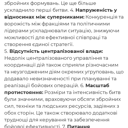
збройних формувань. Це ще більше
ускладнило перші битви. 4.
Напруженість у
відносинах між суперниками:
Конкуренція та
ворожість між фракціями та політичними
лідерами ускладнювали ситуацію, знижуючи
можливості для ефективної співпраці та
створення єдиної стратегії.
5.
Відсутність централізованої влади:
Недолік централізованого управління та
координації дій також сприяли різночасним
та неузгодженим діям окремих угруповань, що
додавало невизначеності при плануванні та
реалізації бойових операцій. 6.
Масштаб
протистояння:
Розміри та інтенсивність битв
були значними, враховуючи обсяги збройних
сил, техніки та людських ресурсів, задіяних з
обох сторін. Це також створювало додаткові
труднощі для керування та забезпечення
бойової ефективності. 7.
Питання