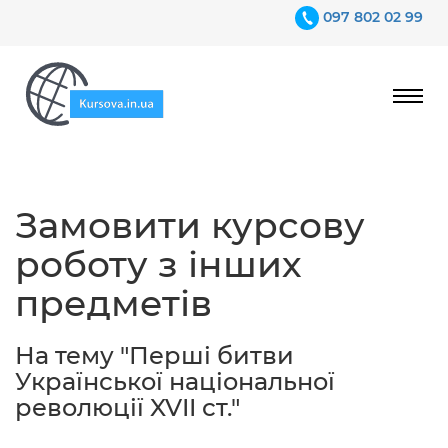
097 802 02 99
Ціни
Замовити курсову
Гарантії
роботу з інших
Відгуки
предметів
Контакти
На тему "Перші битви
Української національної
революції XVII ст."
097 802 02 99