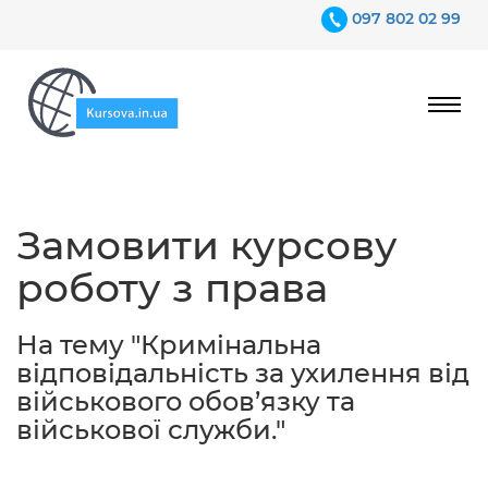
097 802 02 99
Ціни
Замовити курсову
Гарантії
роботу з права
Відгуки
Контакти
На тему "Кримінальна
відповідальність за ухилення від
військового обов’язку та
військової служби."
097 802 02 99