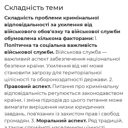
Складність теми
Складність проблеми кримінальної
відповідальності за ухилення від
Головна
військового обов'язку та військової служби
обумовлена ​​кількома факторами:
Авторам
1.
Політична та соціальна важливість
Умови
військової служби.
Військова служба —
важливий аспект забезпечення національної
Вхiд
безпеки країни. Ухилення від неї може
становити загрозу для територіальної
цілісності та обороноздатності держави. 2.
Правовий аспект.
Питання про кримінальну
відповідальність регулюється законодавством
країни, і зміна підходів до цього питання може
вимагати вирішення низки юридичних
завдань, пов'язаних із захистом прав і свобод
громадян. 3.
Моральний аспект.
Ряд традицій,
а також сприйняті населенням цінності