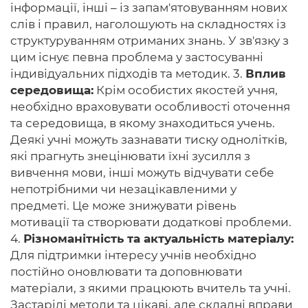
інформації, інші – із запам'ятовуванням нових
слів і правил, наголошують на складностях із
структуруванням отриманих знань. У зв'язку з
цим існує певна проблема у застосуванні
індивідуальних підходів та методик. 3.
Вплив
середовища:
Крім особистих якостей учня,
необхідно враховувати особливості оточення
та середовища, в якому знаходиться учень.
Деякі учні можуть зазнавати тиску однолітків,
які прагнуть знецінювати їхні зусилля з
вивчення мови, інші можуть відчувати себе
непотрібними чи незацікавленими у
предметі. Це може знижувати рівень
мотивації та створювати додаткові проблеми.
4.
Різноманітність та актуальність матеріалу:
Для підтримки інтересу учнів необхідно
постійно оновлювати та доповнювати
матеріали, з якими працюють вчитель та учні.
Застарілі методи та цікаві, але складні вправи