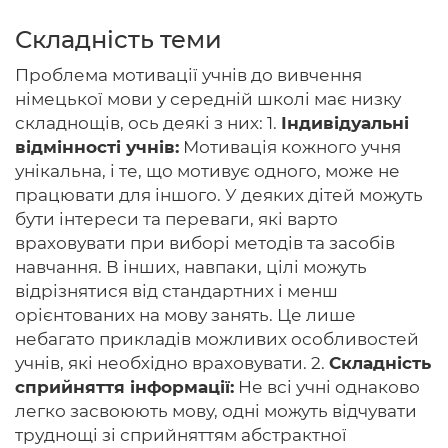
Складність теми
Проблема мотивації учнів до вивчення
Головна
німецької мови у середній школі має низку
складнощів, ось деякі з них: 1.
Індивідуальні
Авторам
відмінності учнів:
Мотивація кожного учня
унікальна, і те, що мотивує одного, може не
Умови
працювати для іншого. У деяких дітей можуть
Вхiд
бути інтереси та переваги, які варто
враховувати при виборі методів та засобів
навчання. В інших, навпаки, цілі можуть
відрізнятися від стандартних і менш
орієнтованих на мову занять. Це лише
небагато прикладів можливих особливостей
учнів, які необхідно враховувати. 2.
Складність
сприйняття інформації:
Не всі учні однаково
легко засвоюють мову, одні можуть відчувати
труднощі зі сприйняттям абстрактної