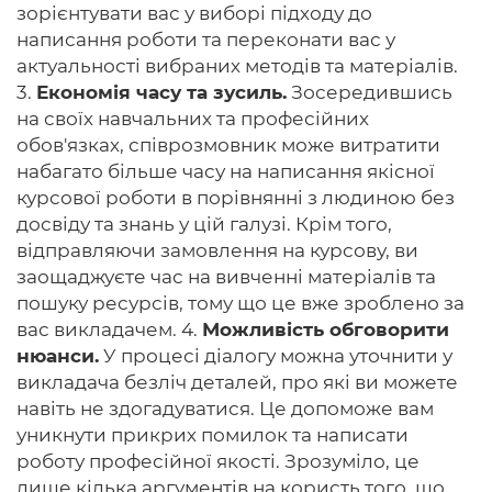
зорієнтувати вас у виборі підходу до
написання роботи та переконати вас у
актуальності вибраних методів та матеріалів.
3.
Економія часу та зусиль.
Зосередившись
на своїх навчальних та професійних
обов'язках, співрозмовник може витратити
набагато більше часу на написання якісної
курсової роботи в порівнянні з людиною без
досвіду та знань у цій галузі. Крім того,
відправляючи замовлення на курсову, ви
заощаджуєте час на вивченні матеріалів та
пошуку ресурсів, тому що це вже зроблено за
вас викладачем. 4.
Можливість обговорити
нюанси.
У процесі діалогу можна уточнити у
викладача безліч деталей, про які ви можете
навіть не здогадуватися. Це допоможе вам
уникнути прикрих помилок та написати
роботу професійної якості. Зрозуміло, це
лише кілька аргументів на користь того, що