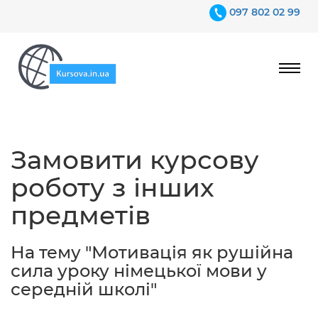
097 802 02 99
Ціни
Замовити курсову
Гарантії
роботу з інших
Відгуки
предметів
Контакти
На тему "Мотивація як рушійна
сила уроку німецької мови у
середній школі"
097 802 02 99