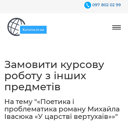
097 802 02 99
Ціни
Замовити курсову
Гарантії
роботу з інших
Відгуки
предметів
Контакти
На тему "«Поетика і
проблематика роману Михайла
Івасюка «У царстві вертухаїв»»"
097 802 02 99