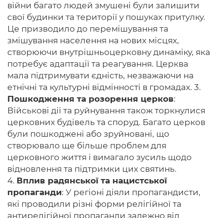
війни багато людей змушені були залишити
свої будинки та території у пошуках притулку.
Це призводило до перемішування та
змішування населення на нових місцях,
створюючи внутрішньоцерковну динаміку, яка
потребує адаптації та реагування. Церква
мала підтримувати єдність, незважаючи на
етнічні та культурні відмінності в громадах. 3.
Пошкодження та розорення церков
:
Військові дії та руйнування також торкнулися
церковних будівель та споруд. Багато церков
були пошкоджені або зруйновані, що
створювало ще більше проблем для
церковного життя і вимагало зусиль щодо
відновлення та підтримки цих святинь.
4.
Вплив радянської та нацистської
пропаганди
: У регіоні діяли пропагандисти,
які проводили різні форми релігійної та
антирелігійної пропаганди залежно від