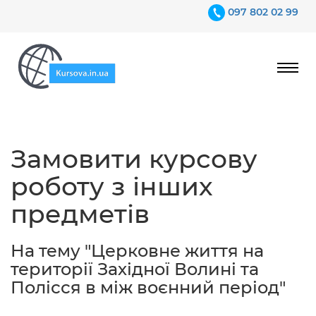
097 802 02 99
Ціни
Замовити курсову
Гарантії
роботу з інших
Відгуки
предметів
Контакти
На тему "Церковне життя на
території Західної Волині та
Полісся в між воєнний період"
097 802 02 99