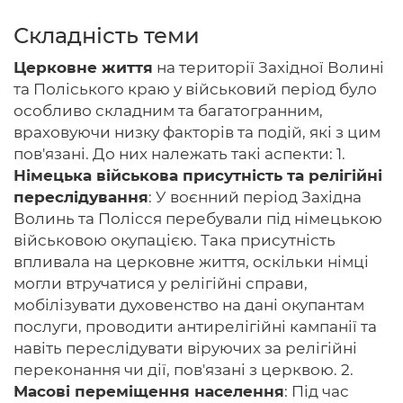
Складність теми
Церковне життя
на території Західної Волині
Головна
та Поліського краю у військовий період було
особливо складним та багатогранним,
Авторам
враховуючи низку факторів та подій, які з цим
пов'язані. До них належать такі аспекти: 1.
Умови
Німецька військова присутність та релігійні
Вхiд
переслідування
: У воєнний період Західна
Волинь та Полісся перебували під німецькою
військовою окупацією. Така присутність
впливала на церковне життя, оскільки німці
могли втручатися у релігійні справи,
мобілізувати духовенство на дані окупантам
послуги, проводити антирелігійні кампанії та
навіть переслідувати віруючих за релігійні
переконання чи дії, пов'язані з церквою. 2.
Масові переміщення населення
: Під час