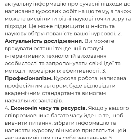
актуальну інформацію про сучасні підходи до
написання курсових робіт на цю тему, а також
можете висвітлити різні наукові точки зору та
підходи. Це може підвищити цінність та
наукову обґрунтованість вашої курсової. 2.
Актуальність дослідження.
Ви можете
врахувати останні тенденції в галузі
інтерактивних технологій виховання
особистості та запропонувати свіжі ідеї та
методи перевірки їх ефективності. 3.
Професіоналізм.
Курсова робота, написана
професійним автором, буде відповідати
академічним стандартам та вимогам
навчальних закладів.
4.
Економія часу та ресурсів.
Якщо у вашого
співрозмовника багато часу йде на те, щоб
вивчити питання, зібрати інформацію та
написати курсову, він може присвятити цей
час важливішим для себе завданням. 5.