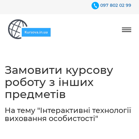
097 802 02 99
Ціни
Замовити курсову
Гарантії
роботу з інших
Відгуки
предметів
Контакти
На тему "Інтерактивні технології
виховання особистості"
097 802 02 99