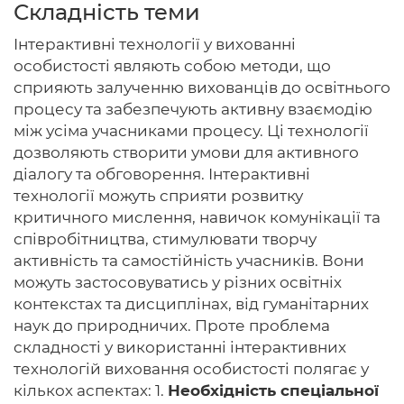
Складність теми
Інтерактивні технології у вихованні
особистості являють собою методи, що
Головна
сприяють залученню вихованців до освітнього
процесу та забезпечують активну взаємодію
Авторам
між усіма учасниками процесу. Ці технології
дозволяють створити умови для активного
Умови
діалогу та обговорення. Інтерактивні
технології можуть сприяти розвитку
Вхiд
критичного мислення, навичок комунікації та
співробітництва, стимулювати творчу
активність та самостійність учасників. Вони
можуть застосовуватись у різних освітніх
контекстах та дисциплінах, від гуманітарних
наук до природничих. Проте проблема
складності у використанні інтерактивних
технологій виховання особистості полягає у
кількох аспектах: 1.
Необхідність спеціальної