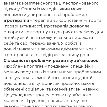
вимагає комплексного та цілеспрямованого
підходу. Одним із методів, який може
допомогти у вирішенні цієї проблеми, є
ігротерапія
– терапія з використанням ігор та
ігрової активності. Ігротерапія дозволяє
створити комфортну та довірчу атмосферу для
дітей, у якій вони можуть вільно виражати
себе та свої переживання. У роботі з
дошкільнятами з важкими дефектами мови
ігротерапія також відіграє важливу роль.
Складність проблеми розвитку зв'язкової:
Проблема полягає у поєднанні специфіки
мовних порушень із загальними проблемами
спілкування та емоційного розвитку дітей
дошкільного віку. Вони, як правило, мають
обмежені соціальні та комунікативні навички.
Це ускладнює процес розвитку зв'язного
мовлення. Труднощі полягає в тому, що
використання ігор для розвитку зв'язного