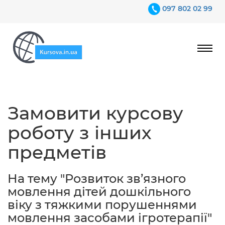
097 802 02 99
Ціни
Замовити курсову
Гарантії
роботу з інших
Відгуки
предметів
Контакти
На тему "Розвиток зв’язного
мовлення дітей дошкільного
віку з тяжкими порушеннями
мовлення засобами ігротерапії"
097 802 02 99