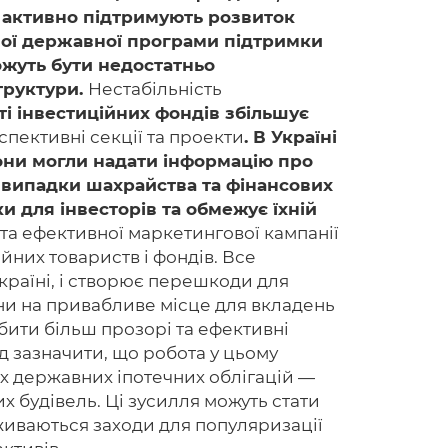
н активно підтримують розвиток
ивної державної програми підтримки
можуть бути недостатньо
труктури.
Нестабільність
Головна
ті інвестиційних фондів збільшує
Авторам
пективні секції та проекти
. В Україні
вони могли надати інформацію про
Умови
і випадки шахрайства та фінансових
 для інвесторів та обмежує їхній
Вхiд
я та ефективної маркетингової кампанії
йних товариств і фондів. Все
країні, і створює перешкоди для
їни на привабливе місце для вкладень
бити більш прозорі та ефективні
д зазначити, що робота у цьому
х державних іпотечних облігацій —
х будівель. Ці зусилля можуть стати
вживаються заходи для популяризації