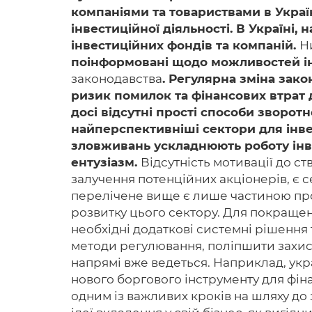
компаніями та товариствами в Украї
інвестиційної діяльності. В Україні
інвестиційних фондів та компаній.
Н
поінформовані щодо можливостей інв
законодавства
. Регулярна зміна зак
ризик помилок та фінансових втрат 
досі відсутні прості способи зворот
найперспективніші сектори для інве
зловживань ускладнюють роботу інве
ентузіазм.
Відсутність мотивації до ст
залучення потенційних акціонерів, є 
перелічене вище є лише частиною проб
розвитку цього сектору. Для покращен
необхідні додаткові системні рішення
методи регулювання, поліпшити захист 
напрямі вже ведеться. Наприклад, ук
нового боргового інструменту для фін
одним із важливих кроків на шляху до