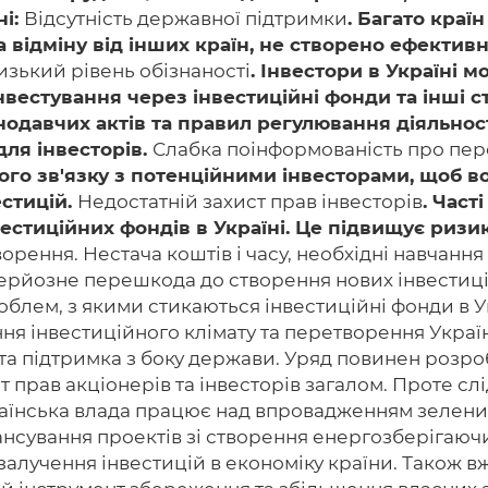
ні:
Відсутність державної підтримки
. Багато краї
, на відміну від інших країн, не створено ефект
изький рівень обізнаності
. Інвестори в Україні 
естування через інвестиційні фонди та інші с
онодавчих актів та правил регулювання діяльнос
для інвесторів.
Слабка поінформованість про перс
ного зв'язку з потенційними інвесторами, щоб 
стицій.
Недостатній захист прав інвесторів
. Част
стиційних фондів в Україні. Це підвищує ризики
ворення. Нестача коштів і часу, необхідні навчанн
серйозне перешкода до створення нових інвестиці
лем, з якими стикаються інвестиційні фонди в У
ня інвестиційного клімату та перетворення Укра
 та підтримка з боку держави. Уряд повинен розро
прав акціонерів та інвесторів загалом. Проте слі
раїнська влада працює над впровадженням зелени
ансування проектів зі створення енергозберігаючи
 залучення інвестицій в економіку країни. Також 