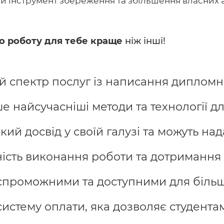
дний інструмент збереження та збільшення власних а
о роботу для тебе краще
ніж інші!
спектр послуг із написання дипломних
найсучасніші методи та технології дл
ий досвід у своїй галузі та можуть над
ість виконання роботи та дотримання 
спроможними та доступними для більшо
истему оплати, яка дозволяє студента