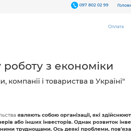
097 802 02 99
Голов
Оплата
 роботу з економіки
, компанії і товариства в Україні"
льства
являють собою організації, які здійснюють
ерів або інших інвесторів. Однак розвиток інве
евними труднощами. Ось деякі проблеми, пов'яз