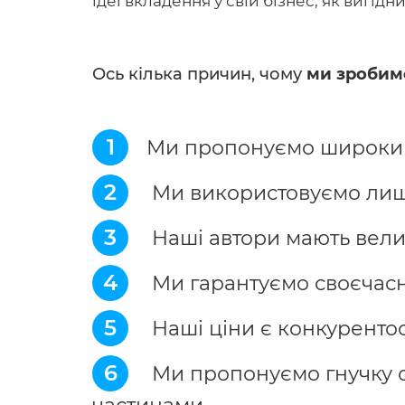
ідеї вкладення у свій бізнес, як вигі
Ось кілька причин, чому
ми зробим
1
Ми пропонуємо широкий 
2
Ми використовуємо лише 
3
Наші автори мають велик
4
Ми гарантуємо своєчасн
5
Наші ціни є конкуренто
6
Ми пропонуємо гнучку с