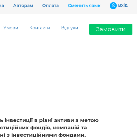
Вхiд
на
Авторам
Оплата
Сменить язык
Умови
Контакти
Відгуки
Замовити
Ціни
Гарантії
Відгуки
Контакти
 інвестиції в різні активи з метою
стиційних фондів, компаній та
097 802 02 99
ані з інвестиційними фондами,