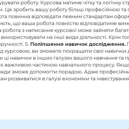
рувати роботу. Курсова матиме чітку та логічну с
ри. Це зробить вашу роботу більш професійною та 
та повинна відповідати певним стандартам оформ
ують, що ваша робота повністю відповідатиме вим
 робота з написання курсової може зайняти багато
використовувати на інші види діяльності. Крім то
ручності. 5.
Поліпшення навичок дослідження.
П
 курсовою, ви зможете покращити свої навички д
ці навички в інших галузях вашого навчання та пр
 є важливою частиною навчального процесу. Якщо 
вжди зможе допомогти порадою. Адже професійний
м розвиватися в галузі економіки та інвестування