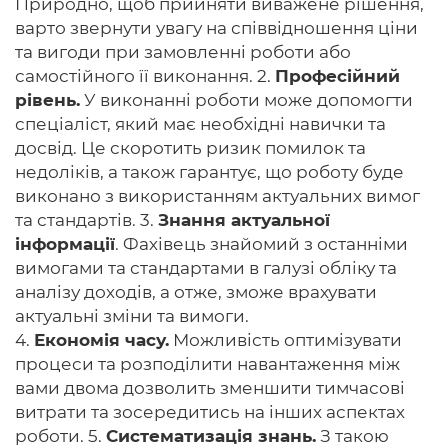
Природно, щоб прийняти виважене рішення,
варто звернути увагу на співвідношення ціни
та вигоди при замовленні роботи або
самостійного її виконання. 2.
Професійний
рівень.
У виконанні роботи може допомогти
спеціаліст, який має необхідні навички та
досвід. Це скоротить ризик помилок та
недоліків, а також гарантує, що роботу буде
виконано з використанням актуальних вимог
та стандартів. 3.
Знання актуальної
інформації
. Фахівець знайомий з останніми
вимогами та стандартами в галузі обліку та
аналізу доходів, а отже, зможе врахувати
актуальні зміни та вимоги.
4.
Економія часу.
Можливість оптимізувати
процеси та розподілити навантаження між
вами двома дозволить зменшити тимчасові
витрати та зосередитись на інших аспектах
роботи. 5.
Систематизація знань.
З такою