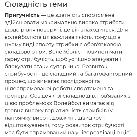
Складність теми
Пригучність
— це здатність спортсмена
здійснювати максимально високо стрибати
Головна
щодо рівня поверхні, де він знаходиться. Для
волейболіста ця важлива якість, тому що в
Авторам
цьому виді спорту стрибки є обов'язковою
складовою гри. Волейболіст повинен мати
Умови
гарну стрибучість, щоб успішно атакувати і
блокувати атаки суперника. Розвиток
Вхiд
стрибучості - це складний та багатофакторний
процес, що вимагає послідовної та
цілеспрямованої роботи спортсмена та
тренера. Ось деякі зі складнощів, пов'язаних з
цією проблемою: Волейбол вимагає від
гравця високу варіативність стрибків (у
напрямку, висоті, довжині, швидкості
відштовхування), тому розвиток стрибучості
має бути спрямований на універсалізацію цієї