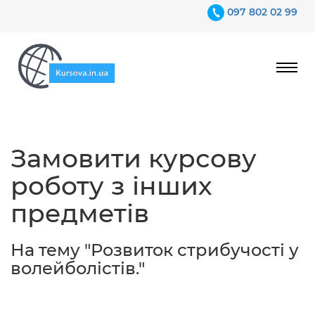
097 802 02 99
Ціни
Замовити курсову
Гарантії
роботу з інших
Відгуки
предметів
Контакти
На тему "Розвиток стрибучості у
волейболістів."
097 802 02 99