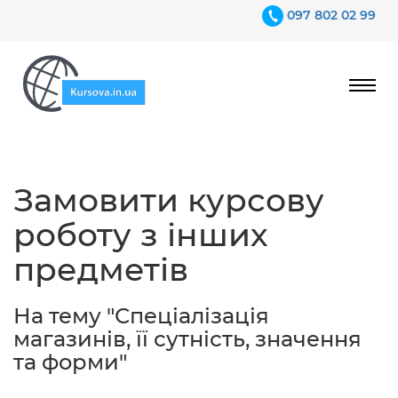
097 802 02 99
Ціни
Замовити курсову
Гарантії
роботу з інших
Відгуки
предметів
Контакти
На тему "Спеціалізація
магазинів, її сутність, значення
та форми"
097 802 02 99