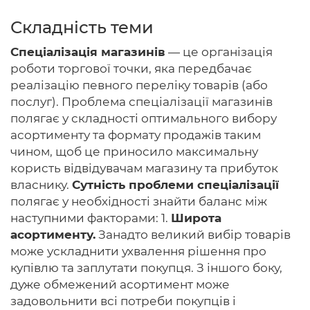
Складність теми
Спеціалізація магазинів
— це організація
Головна
роботи торгової точки, яка передбачає
реалізацію певного переліку товарів (або
Авторам
послуг). Проблема спеціалізації магазинів
полягає у складності оптимального вибору
Умови
асортименту та формату продажів таким
Вхiд
чином, щоб це приносило максимальну
користь відвідувачам магазину та прибуток
власнику.
Сутність проблеми спеціалізації
полягає у необхідності знайти баланс між
наступними факторами: 1.
Широта
асортименту.
Занадто великий вибір товарів
може ускладнити ухвалення рішення про
купівлю та заплутати покупця. З іншого боку,
дуже обмежений асортимент може
задовольнити всі потреби покупців і