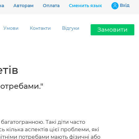
Вхiд
на
Авторам
Оплата
Сменить язык
Умови
Контакти
Відгуки
Замовити
Ціни
тів
Гарантії
Відгуки
потребами."
Контакти
багатогранною. Такі діти часто
 кілька аспектів цієї проблеми, які
097 802 02 99
ітніми потребами мають фізичні або