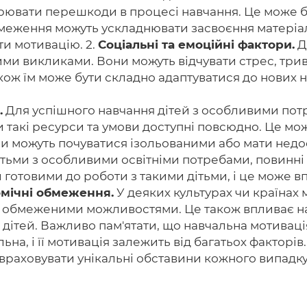
орювати перешкоди в процесі навчання. Це може б
обмеження можуть ускладнювати засвоєння матеріа
ти мотивацію. 2.
Соціальні та емоційні фактори.
Д
ми викликами. Вони можуть відчувати стрес, трив
кож їм може бути складно адаптуватися до нових н
.
Для успішного навчання дітей з особливими потр
и такі ресурси та умови доступні повсюдно. Це мож
и можуть почуватися ізольованими або мати недост
тьми з особливими освітніми потребами, повинні м
и готовими до роботи з такими дітьми, і це може в
омічні обмеження.
У деяких культурах чи країнах 
 з обмеженими можливостями. Це також впливає на 
ля дітей. Важливо пам'ятати, що навчальна мотивац
а, і її мотивація залежить від багатьох факторів.
враховувати унікальні обставини кожного випадку