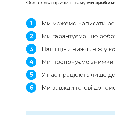
Ось кілька причин, чому
ми зробим
1
Ми можемо написати робо
2
Ми гарантуємо, що робот
3
Наші ціни нижчі, ніж у к
4
Ми пропонуємо знижки д
5
У нас працюють лише дос
6
Ми завжди готові допомо