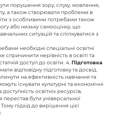
ути порушення зору, слуху, мовлення,
лу, а також створювати проблеми в
іти з особливими потребами також
огу або низьку самооцінку, що
Головна
авчальних ситуацій та спілкуватися з
Авторам
ебами необхідні спеціальні освітні
Умови
е спричинити нерівність в освіті та
атній доступ до освіти. 4.
Підготовка
Вхiд
ати відповідну підготовку та досвід.
плинути на ефективність навчання та
можуть існувати культурні та економічні
доступність освітніх ресурсів,
ія перестав бути універсальної
 Тому підхід до вирішення цієї
.