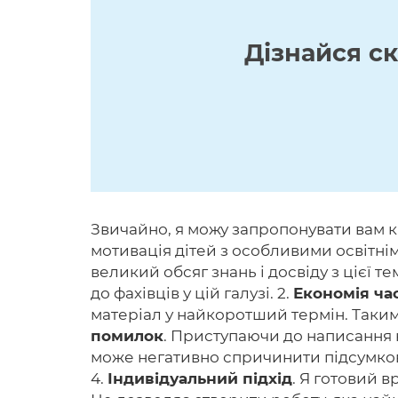
Дізнайся с
Звичайно, я можу запропонувати вам к
мотивація дітей з особливими освітнім
великий обсяг знань і досвіду з цієї 
до фахівців у цій галузі. 2.
Економія ча
матеріал у найкоротший термін. Таким 
помилок
. Приступаючи до написання 
може негативно спричинити підсумков
4.
Індивідуальний підхід
. Я готовий 