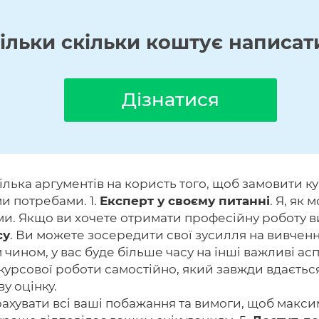
кільки скільки коштує написат
Дізнатися
ілька аргументів на користь того, щоб замовити к
и потребами. 1.
Експерт у своєму питанні
. Я, як
теми. Якщо ви хочете отримати професійну роботу 
су
. Ви можете зосередити свої зусилля на вивченні 
чином, у вас буде більше часу на інші важливі ас
курсової роботи самостійно, який завжди вдаєтьс
у оцінку.
врахувати всі ваші побажання та вимоги, щоб макс