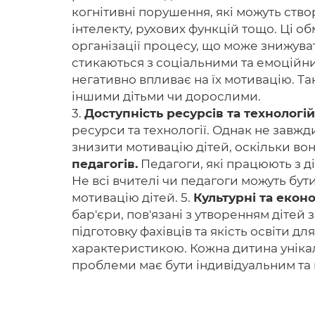
когнітивні порушення, які можуть ств
інтелекту, рухових функцій тощо. Ці 
організації процесу, що може знижува
стикаються з соціальними та емоційни
негативно впливає на їх мотивацію. Та
іншими дітьми чи дорослими.
3.
Доступність ресурсів та технологій
ресурси та технології. Однак не завжд
знизити мотивацію дітей, оскільки вон
педагогів.
Педагоги, які працюють з ді
Не всі вчителі чи педагоги можуть бут
мотивацію дітей. 5.
Культурні та екон
бар'єри, пов'язані з утворенням дітей
підготовку фахівців та якість освіти д
характеристикою. Кожна дитина унікальн
проблеми має бути індивідуальним та 