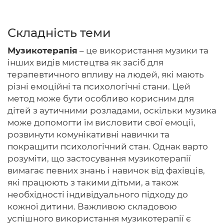
Складність теми
Головна
Музикотерапія
– це використання музики та
інших видів мистецтва як засіб для
Авторам
терапевтичного впливу на людей, які мають
різні емоційні та психологічні стани. Цей
Умови
метод може бути особливо корисним для
Вхiд
дітей з аутичними розладами, оскільки музика
може допомогти їм висловити свої емоції,
розвинути комунікативні навички та
покращити психологічний стан. Однак варто
розуміти, що застосування музикотерапії
вимагає певних знань і навичок від фахівців,
які працюють з такими дітьми, а також
необхідності індивідуального підходу до
кожної дитини. Важливою складовою
успішного використання музикотерапії є