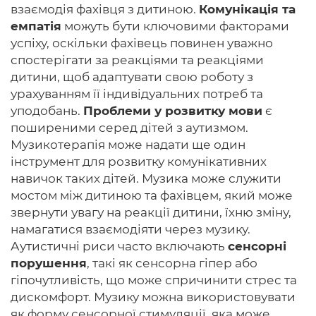
взаємодія фахівця з дитиною.
Комунікація та
емпатія
можуть бути ключовими факторами
успіху, оскільки фахівець повинен уважно
спостерігати за реакціями та реакціями
дитини, щоб адаптувати свою роботу з
урахуванням її індивідуальних потреб та
уподобань.
Проблеми у розвитку мови
є
поширеними серед дітей з аутизмом.
Музикотерапія може надати ще один
інструмент для розвитку комунікативних
навичок таких дітей. Музика може служити
мостом між дитиною та фахівцем, який може
звернути увагу на реакції дитини, їхню зміну,
намагатися взаємодіяти через музику.
Аутистичні риси часто включають
сенсорні
порушення
, такі як сенсорна гіпер або
гіпочутливість, що може спричинити стрес та
дискомфорт. Музику можна використовувати
як форму сенсорної стимуляції, яка може