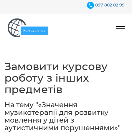
097 802 02 99
Ціни
Замовити курсову
Гарантії
роботу з інших
Відгуки
предметів
Контакти
На тему "«Значення
музикотерапії для розвитку
мовлення у дітей з
аутистичними порушеннями»"
097 802 02 99