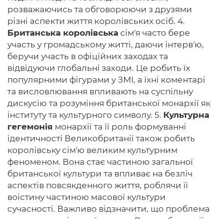
розважаючись та обговорюючи з друзями
різні аспекти життя королівських осіб. 4.
Британська королівська
сім'я часто бере
участь у громадському житті, даючи інтерв'ю,
беручи участь в офіційних заходах та
відвідуючи глобальні заходи. Це робить їх
популярними фігурами у ЗМІ, а їхні коментарі
та висловлювання впливають на суспільну
дискусію та розуміння британської монархії як
інституту та культурного символу. 5.
Культурна
гегемонія
монархії та її роль формуванні
ідентичності Великобританії також робить
королівську сім'ю великим культурним
феноменом. Вона стає частиною загальної
британської культури та впливає на безліч
аспектів повсякденного життя, роблячи її
воістину частиною масової культури
сучасності. Важливо відзначити, що проблема