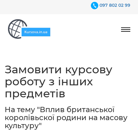
097 802 02 99
Ціни
Замовити курсову
Гарантії
роботу з інших
Відгуки
предметів
Контакти
На тему "Вплив британської
королівьскої родини на масову
культуру"
097 802 02 99