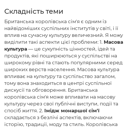
Складність теми
Британська королівська сім'я є одним із
Головна
найвідоміших суспільних інститутів у світі, і її
вплив на сучасну культуру величезний. Я можу
Авторам
виділити такі аспекти цієї проблеми: 1.
Масова
культура
— це сукупність цінностей, ідей та
Умови
продуктів, які поширюються у суспільстві на
Вхiд
широкому рівні та стають популярними серед
широких верств населення. Масова культура
впливає на культуру та суспільство загалом,
тому вона знаходиться в центрі суспільної
дискусії та обговорення. Британська
королівська сім'я може впливати на масову
культуру через свої публічні виступи, події та
спосіб життя. 2.
Імідж монаршої сім'ї
складається з безлічі аспектів, включаючи
історію, традиції, моду та стиль. Королівська