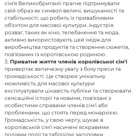
сім'я Великобританії прагне підтримувати
свій образ як символ величі, вишуканості та
стабільності, що робить їх привабливим
об'єктом для масової культури. Індустрія
розваг, таких як кіно, телебачення та мода,
активно використовують цей імідж для
виробництва продуктів та створення сюжетів,
пов'язаних із королівською родиною.
3.
Приватне життя членів королівської сім'ї
привертає величезну увагу з боку преси та
громадськості. Це створює унікальну
можливість для масової культури
експлуатувати цікавість публіки та створювати
сенсаційні історії та новини, пов'язані з
особистими справами членів сім'ї або
проблемами, що стоять перед монархією.
Громадськість, у свою чергу, шукає в
королівській сім'ї насичені яскравими
подіями події та таблоїдні заголовки,