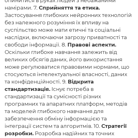
опинитися в руках людей з небажаними
намірами. 7.
Сприйняття та етика.
Застосування глибоких нейронних технологій
без належного розуміння їх впливу на
суспільство може мати етичні та соціальні
наслідки, включаючи загрозу приватності та
свободи інформації. 8.
Правові аспекти.
Оскільки глибоке навчання залежить від
великих обсягів даних, його використання
може регулюватися правовими нормами, що
стосуються інтелектуальної власності, даних
та конфіденційності. 9.
Відкрита
стандартизація.
Існує потреба в
стандартизації та сумісності різних
програмних та апаратних платформ, методів
та моделей глибокого навчання для
забезпечення обміну інформацією та
інтеграції систем та алгоритмів. 10.
Стратегії
розробки.
Розробка надійних та точних