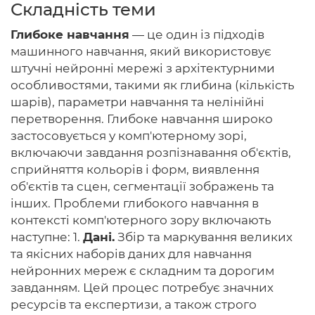
Складність теми
Глибоке навчання
— це один із підходів
машинного навчання, який використовує
Головна
штучні нейронні мережі з архітектурними
особливостями, такими як глибина (кількість
Авторам
шарів), параметри навчання та нелінійні
перетворення. Глибоке навчання широко
Умови
застосовується у комп'ютерному зорі,
включаючи завдання розпізнавання об'єктів,
Вхiд
сприйняття кольорів і форм, виявлення
об'єктів та сцен, сегментації зображень та
інших. Проблеми глибокого навчання в
контексті комп'ютерного зору включають
наступне: 1.
Дані.
Збір та маркування великих
та якісних наборів даних для навчання
нейронних мереж є складним та дорогим
завданням. Цей процес потребує значних
ресурсів та експертизи, а також строго