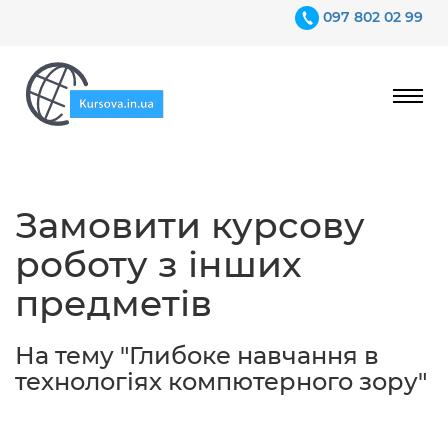
097 802 02 99
Ціни
Замовити курсову
Гарантії
роботу з інших
Відгуки
предметів
Контакти
На тему "Глибоке навчання в
технологіях компютерного зору"
097 802 02 99