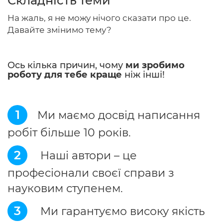
Складність теми
На жаль, я не можу нічого сказати про це.
Давайте змінимо тему?
Головна
Ось кілька причин, чому
ми зробимо
Авторам
роботу для тебе краще
ніж інші!
Умови
Вхiд
1
Ми маємо досвід написання
робіт більше 10 років.
2
Наші автори – це
професіонали своєї справи з
науковим ступенем.
3
Ми гарантуємо високу якість