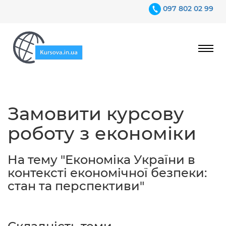
097 802 02 99
Ціни
Замовити курсову
Гарантії
роботу з економіки
Відгуки
Контакти
На тему "Економіка України в
контексті економічної безпеки:
стан та перспективи"
097 802 02 99