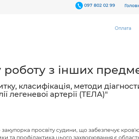
097 802 02 99
Голов
Оплата
 роботу з інших предме
тку, класифікація, методи діагност
ї легеневої артерії (ТЕЛА)"
е закупорка просвіту судини, що забезпечує кров'
тики та профілактика цього захворювання є облас