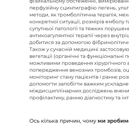
фізикальному обстеженні, вимірювання
перфузійну сцинтиграфію легень, ультр
методи, як тромболітична терапія, мех
конкретної ситуації, розмірів емболу 
супутньої патології та тяжких порушен
антикоагулянтної терапії через внутр
добитися за допомогою фібринолітичн
Також у сучасній медицині застосовуют
вегетації (органічні та функціональн
можливими проведення хірургічного в
попередження венозних тромбозів, оц
моніторинг стану пацієнтів і раннє ро
допомогти запобігти важким ускладне
міждисциплінарних досліджень вчених 
профілактику, ранню діагностику та і
Ось кілька причин, чому
ми зробим