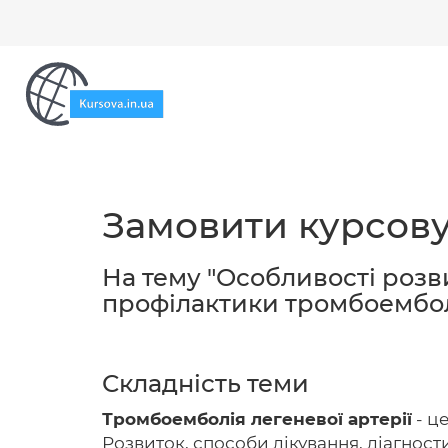
Замовити курсову
На тему "Особливості розви
профілактики тромбоемболі
Складність теми
Тромбоемболія легеневої артерії
- ц
Розвиток, способи лікування, діагнос