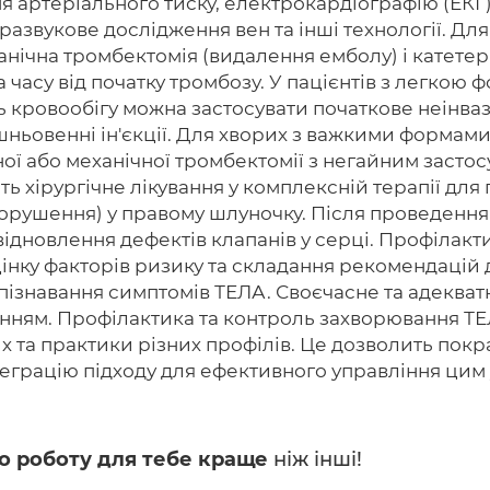
 артеріального тиску, електрокардіографію (ЕКГ)
азвукове дослідження вен та інші технології. Для
анічна тромбектомія (видалення емболу) і катетер
та часу від початку тромбозу. У пацієнтів з легкою
ь кровообігу можна застосувати початкове неінваз
ішньовенні ін'єкції. Для хворих з важкими форма
ої або механічної тромбектомії з негайним засто
ь хірургічне лікування у комплексній терапії для
і порушення) у правому шлуночку. Після проведенн
ідновлення дефектів клапанів у серці. Профілакт
інку факторів ризику та складання рекомендацій 
зпізнавання симптомів ТЕЛА. Своєчасне та адекват
нням. Профілактика та контроль захворювання Т
та практики різних профілів. Це дозволить покра
нтеграцію підходу для ефективного управління цим
о роботу для тебе краще
ніж інші!