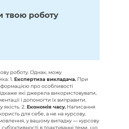
и твою роботу
ову роботу. Однак, можу
ка: 1.
Експертиза викладача.
При
інформацією про особливості
 підкаже які джерела використовувати,
ентації і допомогти їх виправити.
 якість. 2.
Економія часу.
Написання
ористь для себе, а не на курсову,
амовлення, у вашому випадку — курсову
суб'єктивності в трактуванні теми, що