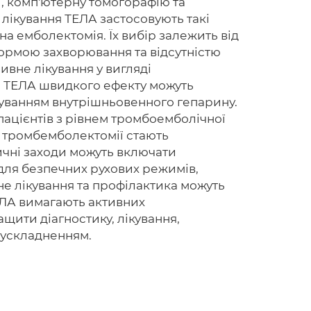
, комп'ютерну томогорафію та
 лікування ТЕЛА застосовують такі
на емболектомія. Їх вибір залежить від
 формою захворювання та відсутністю
ивне лікування у вигляді
ми ТЕЛА швидкого ефекту можуть
суванням внутрішньовенного гепарину.
 пацієнтів з рівнем тромбоемболічної
я тромбемболектомії стають
ичні заходи можуть включати
для безпечних рухових режимів,
не лікування та профілактика можуть
ЕЛА вимагають активних
щити діагностику, лікування,
 ускладненням.