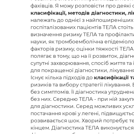
фахівців. Я можу розповісти про деякі
класифікації, методів діагностики, 
належать до однієї з найпоширеніших
госпіталізованих пацієнтів ТЕЛА стоїт
визначення ризику ТЕЛА та профілакти
науки, як тромбоемболічна епідеміоло
факторів ризику, оцінки тяжкості ТЕЛА
полягає в тому, що на її розвиток, діа
супутні захворювання, спосіб життя та
для покращеної діагностики, лікуванн
Існує кілька підходів до
класифікації 
ризиків та вибору стратегії лікування
без симптомів. Її діагностика утрудне
без них. Середню ТЕЛА - при ній закуп
для діагностики. Серед можливих ускл
постачання крові у легені, підвищуєть
розвивається шок. Хворий потребує те
кінцем. Діагностика ТЕЛА виконується