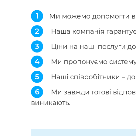
1
Ми можемо допомогти ва
2
Наша компанія гарантує я
3
Ціни на наші послуги до
4
Ми пропонуємо систему 
5
Наші співробітники – дос
6
Ми завжди готові відпов
виникають.