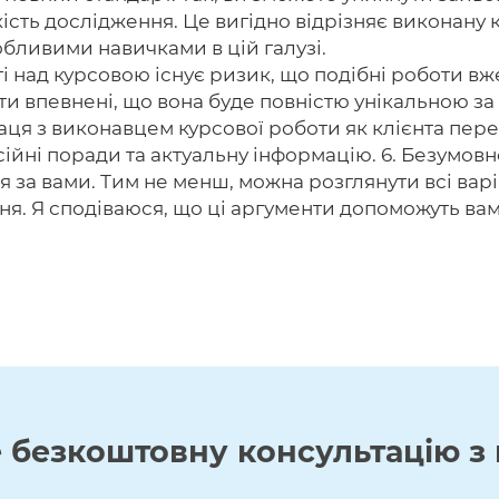
ість дослідження. Це вигідно відрізняє виконану ку
обливими навичками в цій галузі.
і над курсовою існує ризик, що подібні роботи в
ти впевнені, що вона буде повністю унікальною за
ця з виконавцем курсової роботи як клієнта пере
ійні поради та актуальну інформацію. 6. Безумовн
я за вами. Тим не менш, можна розглянути всі вар
я. Я сподіваюся, що ці аргументи допоможуть вам 
е
безкоштовну
консультацію з 