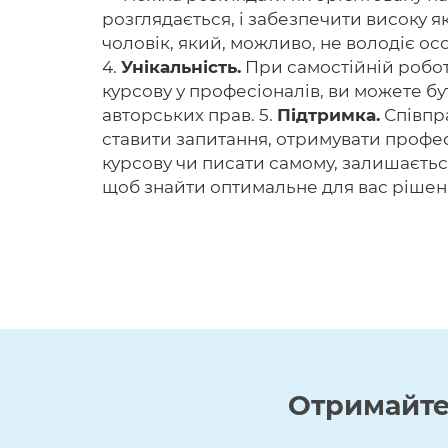
розглядається, і забезпечити високу як
чоловік, який, можливо, не володіє ос
4.
Унікальність.
При самостійній робот
курсову у професіоналів, ви можете бу
авторських прав. 5.
Підтримка.
Співпра
ставити запитання, отримувати профес
курсову чи писати самому, залишаєтьс
щоб знайти оптимальне для вас рішенн
Отримайт