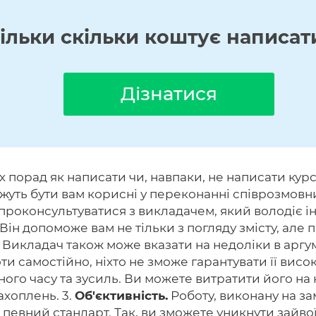
кільки скільки коштує написат
Дізнатися
 порад як написати чи, навпаки, не написати курс
жуть бути вам корисні у переконанні співрозмовни
 проконсультуватися з викладачем, який володіє 
 Він допоможе вам не тільки з погляду змісту, але
. Викладач також може вказати на недоліки в аргум
 самостійно, ніхто не зможе гарантувати її високу
ого часу та зусиль. Ви можете витратити його на к
ахоплень. 3.
Об'єктивність.
Роботу, виконану на з
певний стандарт. Так, ви зможете уникнути зайвої 