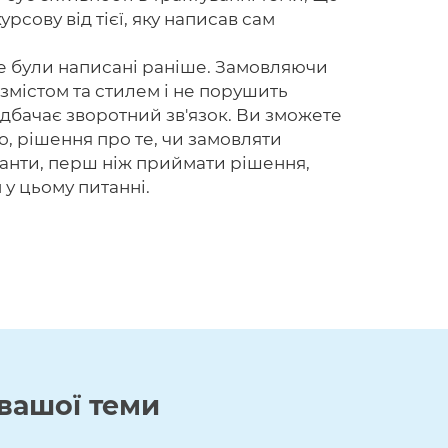
рсову від тієї, яку написав сам
же були написані раніше. Замовляючи
 змістом та стилем і не порушить
дбачає зворотний зв'язок. Ви зможете
о, рішення про те, чи замовляти
іанти, перш ніж приймати рішення,
у цьому питанні.
вашої теми