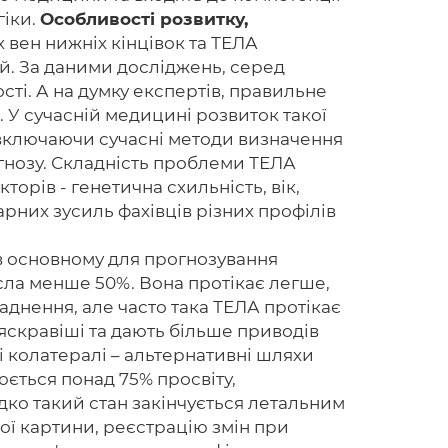
гіки.
Особливості розвитку,
вен нижніх кінцівок та ТЕЛА
й. За даними досліджень, серед
сті. А на думку експертів, правильне
Головна
 У сучасній медицині розвиток такої
Авторам
 включаючи сучасні методи визначення
іагнозу. Складність проблеми ТЕЛА
Умови
торів - генетична схильність, вік,
арних зусиль фахівців різних профілів
Вхiд
в основному для прогнозування
усла менше 50%. Вона протікає легше,
ладнення, але часто така ТЕЛА протікає
 яскравіші та дають більше приводів
 колатералі – альтернативні шляхи
юється понад 75% просвіту,
дко такий стан закінчується летальним
ої картини, реєстрацію змін при