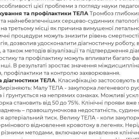
 особливості цієї проблеми з погляду науки педаго
лікування та профілактики ТЕЛА
Тромбоз глибоких 
 та найнебезпечніших серцево-судинних патологі
ь на третьому місці як причина вимушеної летально
чні процедури можуть знизити рівень смертності.
гія, дозволив удосконалити діагностичну роботу,
, а також методів візуалізації та підтвердження д
гностику та профілактику можуть впливати багато фак
 інші. В результаті зростає значення міждисциплін
я, профілактики та контролю захворювання.
та діагностики ТЕЛА
. Класифікацію застосовують 
. Вирізняють: Малу ТЕЛА - закупорка легеневого р
на і ґрунтується на непрямих ознаках. Можливі уск
орка становить від 50 до 75%. Клінічні прояви вже
аднень – правошлуночкова недостатність, судинні
ся артеріальний тиск. Велику ТЕЛА - коли закупор
рмінового відновлення кровотоку в легенях. Нері
 різними методами, включаючи виявлення клінічн