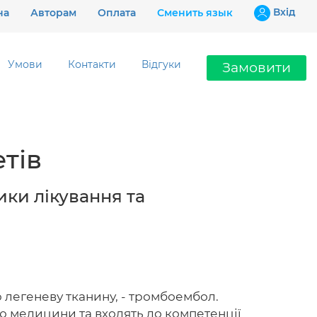
Вхiд
на
Авторам
Оплата
Сменить язык
Умови
Контакти
Відгуки
Замовити
Ціни
тів
Гарантії
Відгуки
ики лікування та
Контакти
ю легеневу тканину, - тромбоембол.
097 802 02 99
тю медицини та входять до компетенції