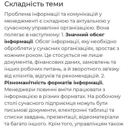
Складність теми
Проблема інформації та комунікацій у
менеджменті є складною та актуальною у
Головна
сучасному управлінні організацією. Вона
полягає в наступному: 1.
Значний обсяг
Авторам
інформації
. Обсяг інформації, яку необхідно
обробляти у сучасних організаціях, зростає з
Умови
кожним роком. Це стосується не лише
документів, фінансових даних, замовлень та
Вхiд
інших робочих питань, а й зворотного зв'язку
від клієнтів, відгуків та рекомендацій. 2.
Різноманітність форматів інформації.
Менеджери повинні вміти працювати з
інформацією в різних форматах. На робочому
столі сучасного підприємця можуть бути
письмові документи, електронні таблиці та
списки завдань, презентації, відеоматеріали
та багато іншого. Крім того, управлінцям також