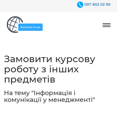
097 802 02 99
Ціни
Замовити курсову
Гарантії
роботу з інших
Відгуки
предметів
Контакти
На тему "Інформація і
комунікації у менеджменті"
097 802 02 99