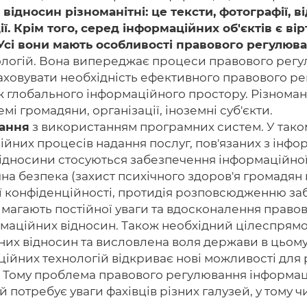
 відносин різноманітні: це тексти, фотографії, 
ї. Крім того, серед інформаційних об'єктів є ві
 Усі вони мають особливості правового регулюв
нологій. Вона випереджає процеси правового рег
аховувати необхідність ефективного правового рег
ож глобального інформаційного простору. Різноман
мі громадяни, організації, іноземні суб'єкти.
вання
з використанням програмних систем. У таком
йних процесів надання послуг, пов'язаних з інф
 відносини стосуються забезпечення інформаційно
а безпека (захист психічного здоров'я громадян
 конфіденційності, протидія розповсюдженню заб
и вимагають постійної уваги та вдосконалення прав
рмаційних відносин. Також необхідний цілеспрям
х відносин та висловлена ​​воля держави в цьому
ійних технологій відкриває нові можливості для р
'я. Тому проблема правового регулювання інформа
потребує уваги фахівців різних галузей, у тому чис