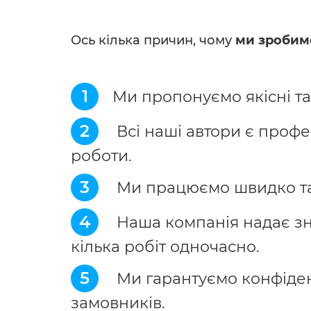
Ось кілька причин, чому
ми зробим
1
Ми пропонуємо якісні та
2
Всі наші автори є профес
роботи.
3
Ми працюємо швидко та 
4
Наша компанія надає зни
кілька робіт одночасно.
5
Ми гарантуємо конфіден
замовників.