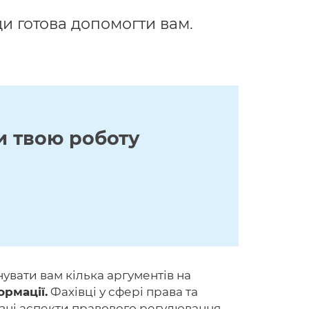
и готова допомогти вам.
и твою роботу
увати вам кілька аргументів на
ормації.
Фахівці у сфері права та
зні аспекти правового регулювання.