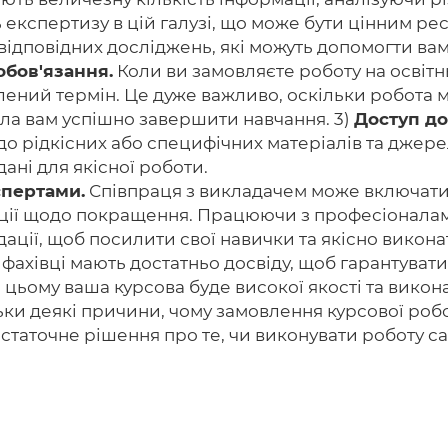
 експертизу в цій галузі, що може бути цінним ре
дповідних досліджень, які можуть допомогти вам у
обов'язання.
Коли ви замовляєте роботу на освітн
лений термін. Це дуже важливо, оскільки робота м
ла вам успішно завершити навчання. 3)
Доступ до
о рідкісних або специфічних матеріалів та джерел
ані для якісної роботи.
спертами.
Співпраця з викладачем може включати
дації щодо покращення. Працюючи з професіонала
ації, щоб посилити свої навички та якісно викона
фахівці мають достатньо досвіду, щоб гарантувати 
 цьому ваша курсова буде високої якості та викон
льки деякі причини, чому замовлення курсової ро
остаточне рішення про те, чи виконувати роботу са