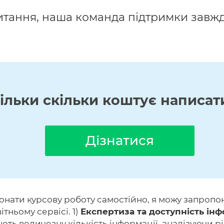
итання, наша команда підтримки завжд
кільки скільки коштує написат
Дізнатися
онати курсову роботу самостійно, я можу запропон
тньому сервісі. 1)
Експертиза та доступність інф
ь величезну кількість інформації, аналізуючи рі