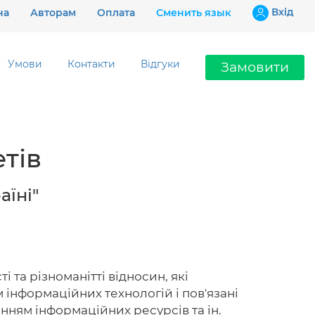
Вхiд
на
Авторам
Оплата
Сменить язык
Умови
Контакти
Відгуки
Замовити
Ціни
тів
Гарантії
Відгуки
аїні"
Контакти
та різноманітті відносин, які
 інформаційних технологій і пов'язані
097 802 02 99
анням інформаційних ресурсів та ін.