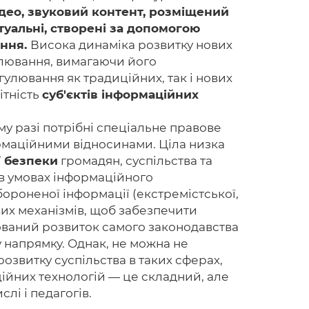
відео, звуковий контент, розміщений
ртуальні, створені за допомогою
ання.
Висока динаміка розвитку нових
улювання, вимагаючи його
Головна
улювання як традиційних, так і нових
Авторам
ітність
суб'єктів інформаційних
Умови
у разі потрібні спеціальне правове
ормаційними відносинами. Ціла низка
Вхiд
ї
безпеки
громадян, суспільства та
 в умовах інформаційного
ороненої інформації (екстремістської,
ових механізмів, щоб забезпечити
ований розвиток самого законодавства
 напрямку. Однак, не можна не
озвитку суспільства в таких сферах,
ційних технологій — це складний, але
лі і педагогів.