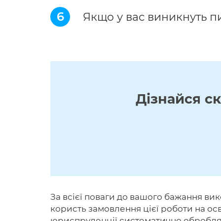
6
Якщо у вас виникнуть п
Дізнайся с
За всієї поваги до вашого бажання вик
користь замовлення цієї роботи на осві
юриспруденції систематично обробляют