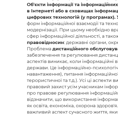
Об'єкти інформації та інформаційних
в Інтернеті або в сховищах інформаці
цифрових технологій (у програмах).
форм інформаційної взаємодії та тех
модернізації. При цьому необхідно вр
сфер інформаційної діяльності, а так
правовідносин
: державні органи, окре
Проблема
дистанційного обслугову
забезпечення та регулювання дистанці
аспектів виникає, коли інформаційні
держави. Це інформаційно-психологічн
навантаження), питання інформаційної
терористичної та т.д.). Усі ці аспект
правовий захист усім учасникам інфо
про правове регулювання інформаційни
відзначити, що використання інформац
як освіта, економіка, охорона здоров
важливий аспект сучасного життя, який 