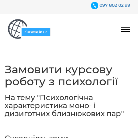
097 802 02 99
Ціни
Замовити курсову
Гарантії
роботу з психології
Відгуки
Контакти
На тему "Психологічна
характеристика моно- і
дизиготних близнюкових пар"
097 802 02 99