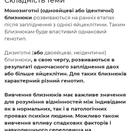
Складність теми
Монозиготні (однояйцеві або ідентичні)
близнюки
розвиваються на ранніх етапах
після запліднення з однієї яйцеклітини. Таким
Головна
Близнюкам буде властивий однаковий
генотип.
Авторам
Умови
Дизиготні (
або
двояйцеві, неідентичні)
близнюки
, в свою чергу, розвиваються в
Вхiд
результаті одночасного запліднення двох
або більше яйцеклітин. Для таких близнюків
характерний різний генотип.
Вивчення близнюків має важливе значення
для розуміння відмінностей між індивідами
як в нормальних, так і в патологічних
проявах психіки людини. Можливо також
вивчення впливу спадкових факторів і
навколишнього середовища на