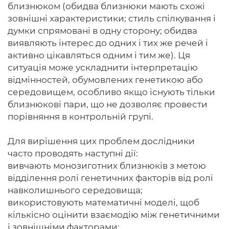
близнюком (обидва близнюки мають схожі
зовнішні характеристики; стиль спілкування і
думки спрямовані в одну сторону; обидва
виявляють інтерес до одних і тих же речей і
активно цікавляться одним і тим же). Ця
ситуація може ускладнити інтерпретацію
відмінностей, обумовлених генетикою або
середовищем, особливо якщо існують тільки
близнюкові пари, що не дозволяє провести
порівняння в контрольній групі.
Для вирішення цих проблем дослідники
часто проводять наступні дії:
вивчають монозиготних близнюків з метою
відділення ролі генетичних факторів від ролі
навколишнього середовища;
використовують математичні моделі, щоб
кількісно оцінити взаємодію між генетичними
і зовнішніми факторами;