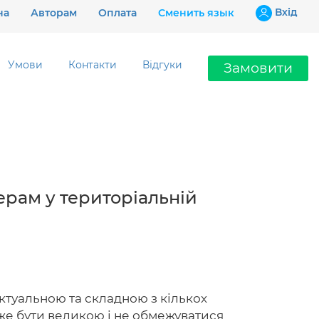
Вхiд
на
Авторам
Оплата
Сменить язык
Умови
Контакти
Відгуки
Замовити
Ціни
Гарантії
Відгуки
ерам у територіальній
Контакти
ктуальною та складною з кількох
097 802 02 99
же бути великою і не обмежуватися