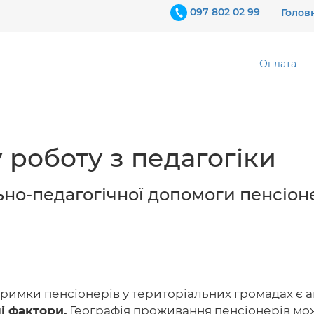
097 802 02 99
Голов
Оплата
 роботу з педагогіки
льно-педагогічної допомоги пенсіон
римки пенсіонерів у територіальних громадах є а
і фактори.
Географія проживання пенсіонерів мо