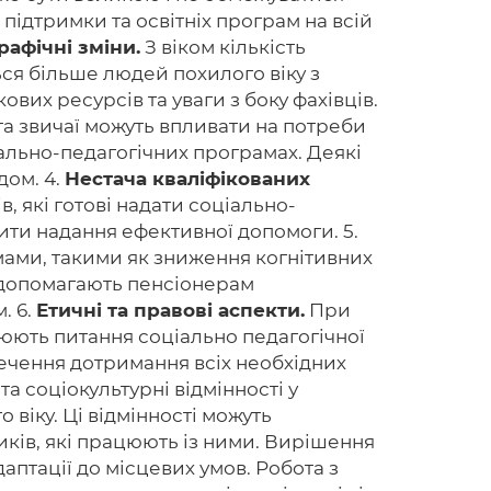
підтримки та освітніх програм на всій
афічні зміни.
З віком кількість
ься більше людей похилого віку з
их ресурсів та уваги з боку фахівців.
Головна
 та звичаї можуть впливати на потреби
Авторам
ціально-педагогічних програмах. Деякі
дом. 4.
Нестача кваліфікованих
Умови
 які готові надати соціально-
нити надання ефективної допомоги. 5.
Вхiд
ами, такими як зниження когнітивних
та допомагають пенсіонерам
. 6.
Етичні та правові аспекти.
При
люють питання соціально педагогічної
печення дотримання всіх необхідних
та соціокультурні відмінності у
 віку. Ці відмінності можуть
иків, які працюють із ними. Вирішення
аптації до місцевих умов. Робота з