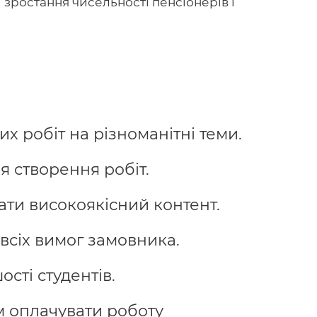
 зростання чисельності пенсіонерів і
 робіт на різноманітні теми.
я створення робіт.
ати високоякісний контент.
всіх вимог замовника.
сті студентів.
м оплачувати роботу