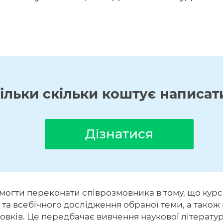
кільки скільки коштує написат
Дізнатися
омогти переконати співрозмовника в тому, що курс
о та всебічного дослідження обраної теми, а так
сновків. Це передбачає вивчення наукової літерат