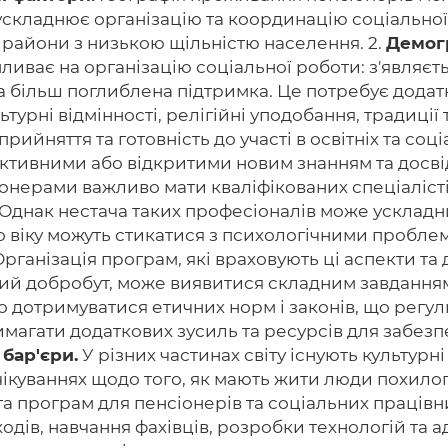
ускладнює організацію та координацію соціальної 
 райони з низькою щільністю населення. 2.
Демогр
ливає на організацію соціальної роботи: з'являєт
більш поглиблена підтримка. Це потребує додатков
ьтурні відмінності, релігійні уподобання, традиції
сприйняття та готовність до участі в освітніх та со
ктивними або відкритими новим знанням та досві
нерами важливо мати кваліфікованих спеціалістів,
. Однак нестача таких професіоналів може усклад
віку можуть стикатися з психологічними проблем
. Організація програм, які враховують ці аспекти 
ний добробут, може виявитися складним завданням
о дотримуватися етичних норм і законів, що регу
имагати додаткових зусиль та ресурсів для забез
 бар'єри.
У різних частинах світу існують культурні 
 очікуваннях щодо того, як мають жити люди похилого
а програм для пенсіонерів та соціальних працівн
дів, навчання фахівців, розробки технологій та ад