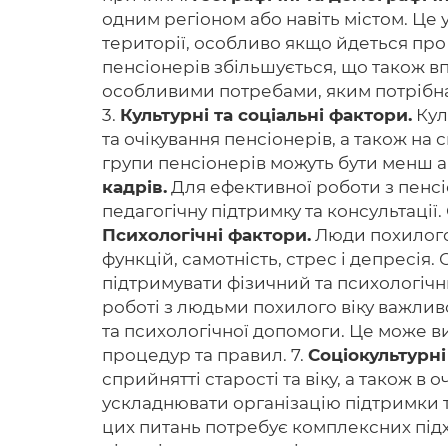
одним регіоном або навіть містом. Це 
території, особливо якщо йдеться про
пенсіонерів збільшується, що також вп
особливими потребами, яким потрібна 
3.
Культурні та соціальні фактори.
Кул
та очікування пенсіонерів, а також на 
групи пенсіонерів можуть бути менш а
кадрів.
Для ефективної роботи з пенсіо
педагогічну підтримку та консультації
Психологічні фактори.
Люди похилого 
функцій, самотність, стрес і депресія
підтримувати фізичний та психологіч
роботі з людьми похилого віку важлив
та психологічної допомоги. Це може в
процедур та правил. 7.
Соціокультурні
сприйнятті старості та віку, а також в
ускладнювати організацію підтримки т
цих питань потребує комплексних підхо