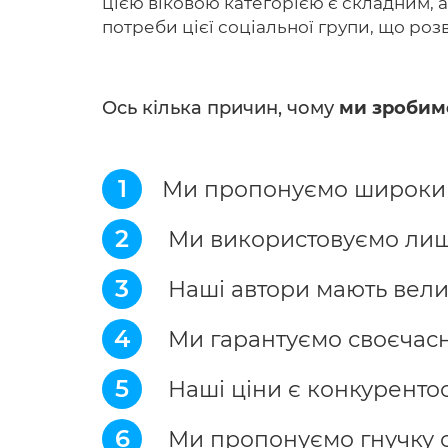
цією віковою категорією є складним, 
потреби цієї соціальної групи, що роз
Ось кілька причин, чому
ми зробим
1
Ми пропонуємо широкий 
2
Ми використовуємо лише 
3
Наші автори мають велик
4
Ми гарантуємо своєчасн
5
Наші ціни є конкуренто
6
Ми пропонуємо гнучку с