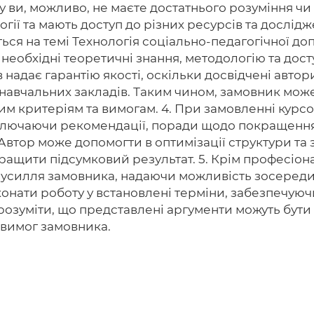
му ви, можливо, не маєте достатнього розуміння чи
логії та мають доступ до різних ресурсів та дослі
ється на темі Технологія соціально-педагогічної 
еобхідні теоретичні знання, методологію та досту
 надає гарантію якості, оскільки досвідчені авто
 навчальних закладів. Таким чином, замовник може
им критеріям та вимогам. 4. При замовленні курсо
включаючи рекомендації, поради щодо покращення
Автор може допомогти в оптимізації структури та
ращити підсумковий результат. 5. Крім професіона
зусилля замовника, надаючи можливість зосередит
онати роботу у встановлені терміни, забезпечуючи
розуміти, що представлені аргументи можуть бут
 вимог замовника.