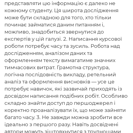
представляти цю інформацію є далеко не
кожному студенту. Ця широта дослідження
може бути складною для того, хто тільки
починає займатися даним питанням і,
можливо, знадобиться звернутися до
експертів у цій галузі. 2. Написання курсової
роботи потребує часу та зусиль. Робота над
дослідженням, аналізом даних та
оформленням тексту вимагатиме значних
тимчасових витрат. Грамотна структура,
логічна послідовність викладу, ретельний
аналіз та оформлення висновків — усе це
потребує навичок, які зазвичай приходять із
досвідом написання подібних робіт. Особливо
складно знайти доступ до першоджерел і
коректно проаналізувати їх, що може зайняти
багато часу. 3. Не завжди можна зробити все
ідеально з першого разу. Навіть досвідчені
автори можуть зіштовхнутися з труднощами