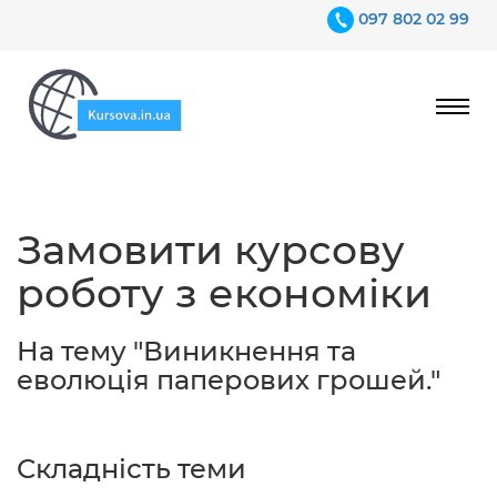
097 802 02 99
Ціни
Замовити курсову
Гарантії
роботу з економіки
Відгуки
Контакти
На тему "Виникнення та
еволюція паперових грошей."
Складність теми
097 802 02 99