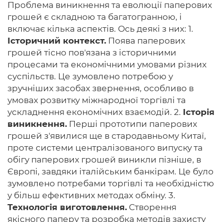
Проблема виникнення та еволюції паперових
грошей є складною та багатогранною, і
включає кілька аспектів. Ось деякі з них: 1.
Історичний контекст.
Поява паперових
Головна
грошей тісно пов'язана з історичними
процесами та економічними умовами різних
Авторам
суспільств. Це зумовлено потребою у
Умови
зручніших засобах звернення, особливо в
умовах розвитку міжнародної торгівлі та
Вхiд
ускладнення економічних взаємодій. 2.
Історія
виникнення.
Перші прототипи паперових
грошей з'явилися ще в стародавньому Китаї,
проте системи централізованого випуску та
обігу паперових грошей виникли пізніше, в
Європі, завдяки італійським банкірам. Це було
зумовлено потребами торгівлі та необхідністю
у більш ефективних методах обміну. 3.
Технологія виготовлення.
Створення
якісного паперу та розробка методів захисту