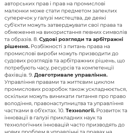
авторських прав і прав на промислові
малюнки може стати предметом запеклих
суперечок у галузі мистецтва, де деякі
суб'єкти можуть затверджувати свої права та
обмеження на використання певних символів
та образів. 8.
Судові розгляди та арбітражні
рішення.
Розбіжності з питань права на
промислові вироби можуть призводити до
судових розглядів та арбітражних рішень, що
потребують часу, ресурсів та компетенції
фахівців. 9.
Довготривале управління.
Управління правами та життєвим циклом
промислових розробок також ускладнюється,
оскільки можуть виникати питання про право
володіння, правонаступництва та управління
частками в об'єктах. 10.
Технології.
Розвиток та
інновації в галузі прикладних наук та
технологічних інновацій часто призводять до
нових проблем в управлінні та правах на