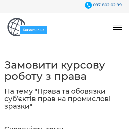
097 802 02 99
Ціни
Замовити курсову
Гарантії
роботу з права
Відгуки
Контакти
На тему "Права та обовязки
суб’єктів прав на промислові
зразки"
097 802 02 99