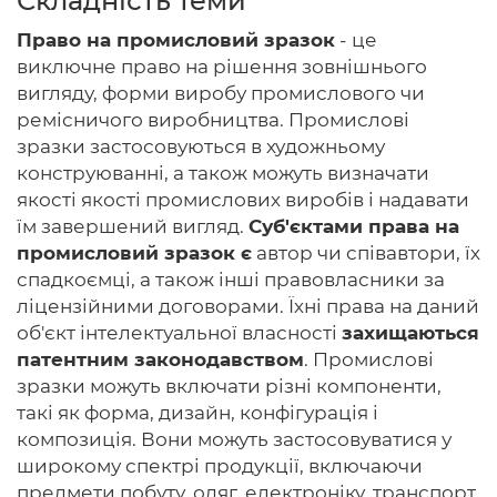
Складність теми
Право на промисловий зразок
- це
виключне право на рішення зовнішнього
вигляду, форми виробу промислового чи
Головна
ремісничого виробництва. Промислові
зразки застосовуються в художньому
Авторам
конструюванні, а також можуть визначати
Умови
якості якості промислових виробів і надавати
їм завершений вигляд.
Суб'єктами права на
Вхiд
промисловий зразок є
автор чи співавтори, їх
спадкоємці, а також інші правовласники за
ліцензійними договорами. Їхні права на даний
об'єкт інтелектуальної власності
захищаються
патентним законодавством
. Промислові
зразки можуть включати різні компоненти,
такі як форма, дизайн, конфігурація і
композиція. Вони можуть застосовуватися у
широкому спектрі продукції, включаючи
предмети побуту, одяг, електроніку, транспорт