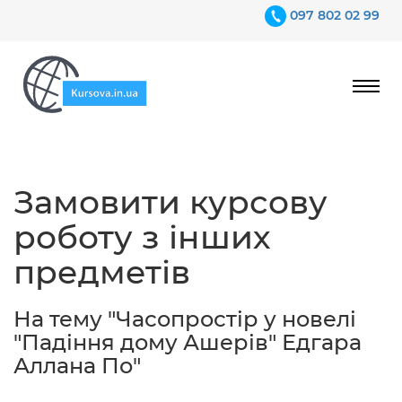
097 802 02 99
Ціни
Замовити курсову
Гарантії
роботу з інших
Відгуки
предметів
Контакти
На тему "Часопростір у новелі
"Падіння дому Ашерів" Едгара
Аллана По"
097 802 02 99