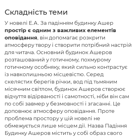
Складність теми
У новелі Е.А. За падінням будинку Ашер
Головна
простір є одним з важливих елементів
оповідання
, він допомагає розкрити
Авторам
атмосферу твору і створити потрібний настрій
для читача. Основний будинок Ашеров
Умови
розташований у готичному, похмурому
Вхiд
готичному особняку, який сильно контрастує
із навколишньою місцевістю. Серед
скелястих берегів річки, вод під тьмяним
місячним світлом, будинок Ашеров створює
відчуття відірваності і самотності, ніби він сам
по собі завмер у безмовності і згасанні. Це
доповнює атмосферу оповідання. Проте
проблема простору у цій новелі не
обмежується лише місцем дії. Назва Падіння
Будинку Ашеров містить у собі образ свого