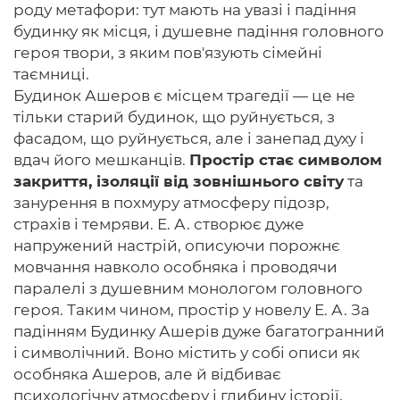
роду метафори: тут мають на увазі і падіння
будинку як місця, і душевне падіння головного
героя твори, з яким пов'язують сімейні
таємниці.
Будинок Ашеров є місцем трагедії — це не
тільки старий будинок, що руйнується, з
фасадом, що руйнується, але і занепад духу і
вдач його мешканців.
Простір стає символом
закриття, ізоляції від зовнішнього світу
та
занурення в похмуру атмосферу підозр,
страхів і темряви. Е. А. створює дуже
напружений настрій, описуючи порожнє
мовчання навколо особняка і проводячи
паралелі з душевним монологом головного
героя. Таким чином, простір у новелу Е. А. За
падінням Будинку Ашерів дуже багатогранний
і символічний. Воно містить у собі описи як
особняка Ашеров, але й відбиває
психологічну атмосферу і глибину історії,